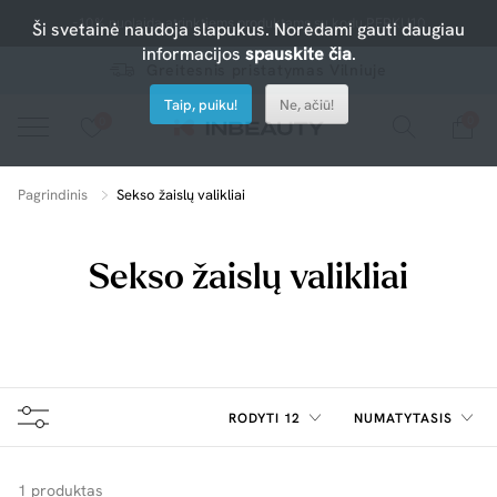
-10% nuolaida atrinktiems produktams su kodu PERKU10
Ši svetainė naudoja slapukus. Norėdami gauti daugiau
informacijos
spauskite čia
.
Greitesnis pristatymas Vilniuje
Taip, puiku!
Ne, ačiū!
0
0
Spauskite ant širdelės ir pridėkite prie mėgiamiausių.
peržiūrėkite mūsų naujus produktus arba naudokite paiešką, jei ieškote ko nors konkretaus.
Pagrindinis
Sekso žaislų valikliai
Sekso žaislų valikliai
RODYTI 12
NUMATYTASIS
1 produktas