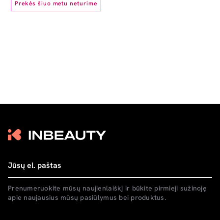
Prekės šiuo metu neturime
Prenumeruokite mūsų naujienlaiškį ir būkite pirmieji sužinoję
apie naujausius mūsų pasiūlymus bei produktus.