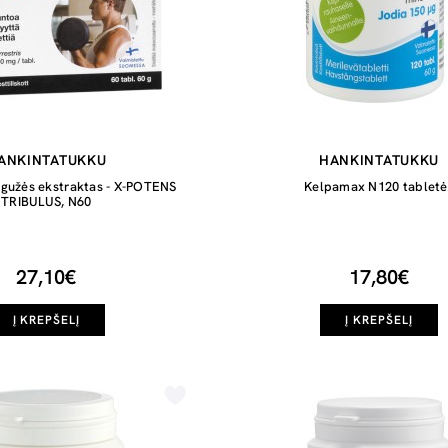
ANKINTATUKKU
HANKINTATUKKU
agužės ekstraktas - X-POTENS
Kelpamax N120 tabletė
TRIBULUS, N60
27,10€
17,80€
Į KREPŠELĮ
Į KREPŠELĮ