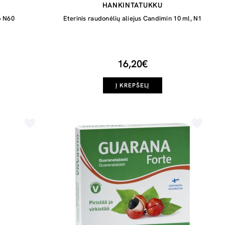
HANKINTATUKKU
b N60
Eterinis raudonėlių aliejus Candimin 10 ml, N1
16,20€
Į KREPŠELĮ