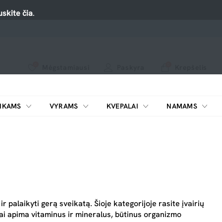
skite čia
.
0
0
Mėgstamiausi
Paskyra
Krepšelis
Spauskite ant širdelės ir pridėkite prie mėgiamiausių.
peržiūrėkite mūsų naujus produktus arba naudokite paiešką, jei ieškote ko nors konkretaus.
IKAMS
VYRAMS
KVEPALAI
NAMAMS
ŠILDYTUVAI KOSMETIKAI
r palaikyti gerą sveikatą. Šioje kategorijoje rasite įvairių
Tai apima vitaminus ir mineralus, būtinus organizmo