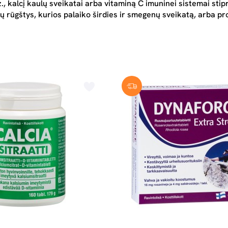
., kalcį kaulų sveikatai arba vitaminą C imuninei sistemai stipri
 rūgštys, kurios palaiko širdies ir smegenų sveikatą, arba pro