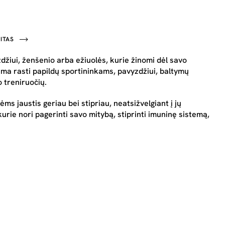
ITAS
zdžiui, ženšenio arba ežiuolės, kurie žinomi dėl savo
lima rasti papildų sportininkams, pavyzdžiui, baltymų
 treniruočių.
ms jaustis geriau bei stipriau, neatsižvelgiant į jų
kurie nori pagerinti savo mitybą, stiprinti imuninę sistemą,