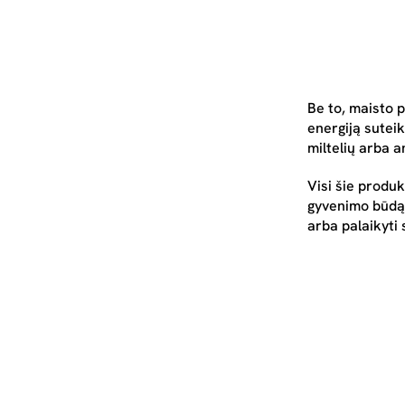
Be to, maisto p
energiją suteik
miltelių arba 
Visi šie produk
gyvenimo būdą a
arba palaikyti 