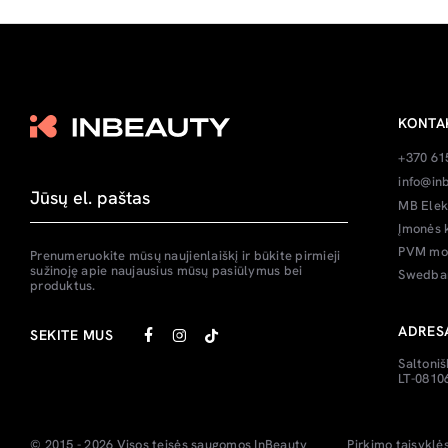
KONTA
+370 61
info@inb
MB Elek
Įmonės 
PVM mok
Prenumeruokite mūsų naujienlaiškį ir būkite pirmieji
sužinoję apie naujausius mūsų pasiūlymus bei
Swedban
produktus.
ADRES
SEKITE MUS
Saltoniš
LT-08106
© 2015 - 2026 Visos teisės saugomos
InBeauty
Pirkimo taisyklė