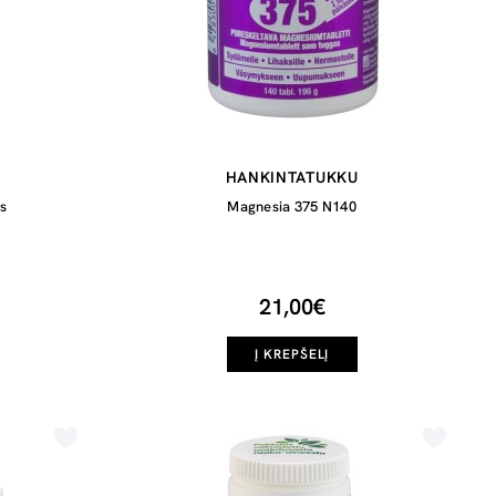
HANKINTATUKKU
s
Magnesia 375 N140
21,00€
Į KREPŠELĮ