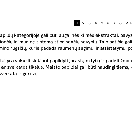
1
2
3
4
5
6
7
8
9
K
apildų kategorijoje gali būti augalinės kilmės ekstraktai, pavy
iančių ir imuninę sistemą stiprinančių savybių. Taip pat čia ga
amino rūgščių, kurie padeda raumenų augimui ir atsistatymui po
tai yra sukurti siekiant papildyti įprastą mitybą ir padėti žmonė
r sveikatos tikslus. Maisto papildai gali būti naudingi tiems, 
sveikatą ir gerovę.