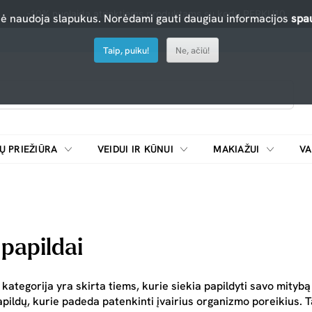
-10% nuolaida atrinktiems produktams su kodu PERKU10
nė naudoja slapukus. Norėdami gauti daugiau informacijos
spau
Taip, puiku!
Ne, ačiū!
Ų PRIEŽIŪRA
VEIDUI IR KŪNUI
MAKIAŽUI
VA
Emulsijos, oksidatoriai ir skiedikliai plaukų dažymui
ŠALDYTUVAI/
papildai
kategorija yra skirta tiems, kurie siekia papildyti savo mitybą i
apildų, kurie padeda patenkinti įvairius organizmo poreikius. 