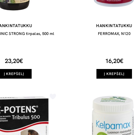
ANKINTATUKKU
HANKINTATUKKU
IC STRONG tirpalas, 500 ml
FERROMAX, N120
23,20€
16,20€
Į KREPŠELĮ
Į KREPŠELĮ