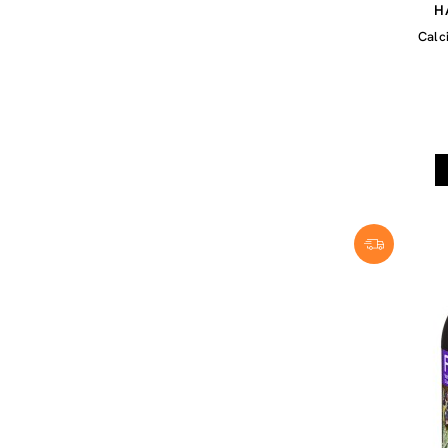
H
Calci