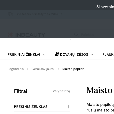
Ši svetai
Greitesnis pristatymas Vilniuje
🎁
PREKINIAI ŽENKLAI
DOVANŲ IDĖJOS
PLAUK
SKUTIMOSI MAŠINĖLĖS, BARZDASKUTĖS
Pagrindinis
Gerai savijautai
Maisto papildai
Maisto 
Filtrai
Valyti filtrą
Maisto papildų 
PREKINIS ŽENKLAS
rūšių maisto p