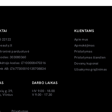
KTAI
KLIENTAMS
5 22122
Apie mus
eauty.lt
Apmokėjimas
troninė parduotuvė
Pristatymas
kodas: 303080360
Pristatymas šiandien
ėtojo kodas: LT100008470316
Dovanų kuponai
k AB: LT677300010135708834
Užsakymo grąžinimas
AS
DARBO LAIKAS
kių g. 29,
I-IV 9.00 - 18.00
, Vilnius
V 9.00 - 17.30
s
Privatumas