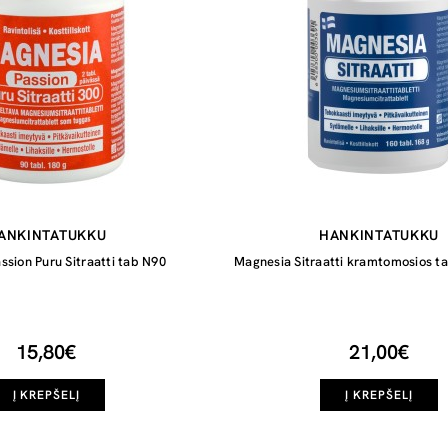
ANKINTATUKKU
HANKINTATUKKU
ssion Puru Sitraatti tab N90
Magnesia Sitraatti kramtomosios t
15,80€
21,00€
Į KREPŠELĮ
Į KREPŠELĮ