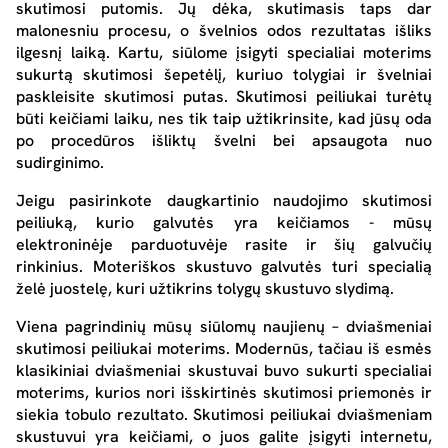
skutimosi putomis. Jų dėka, skutimasis taps dar
malonesniu procesu, o švelnios odos rezultatas išliks
ilgesnį laiką. Kartu, siūlome įsigyti specialiai moterims
sukurtą skutimosi šepetėlį, kuriuo tolygiai ir švelniai
paskleisite skutimosi putas.
Skutimosi peiliukai
turėtų
būti keičiami laiku, nes tik taip užtikrinsite, kad jūsų oda
po procedūros išliktų švelni bei apsaugota nuo
sudirginimo.
Jeigu pasirinkote daugkartinio naudojimo skutimosi
peiliuką, kurio galvutės yra keičiamos - mūsų
elektroninėje parduotuvėje rasite ir šių galvučių
rinkinius. Moteriškos skustuvo galvutės turi specialią
želė juostelę, kuri užtikrins tolygų skustuvo slydimą.
Viena pagrindinių mūsų siūlomų naujienų – dviašmeniai
skutimosi peiliukai
moterims. Modernūs, tačiau iš esmės
klasikiniai dviašmeniai skustuvai buvo sukurti specialiai
moterims, kurios nori išskirtinės
skutimosi priemonės
ir
siekia tobulo rezultato.
Skutimosi peiliukai
dviašmeniam
skustuvui yra keičiami, o juos galite įsigyti
internetu
,