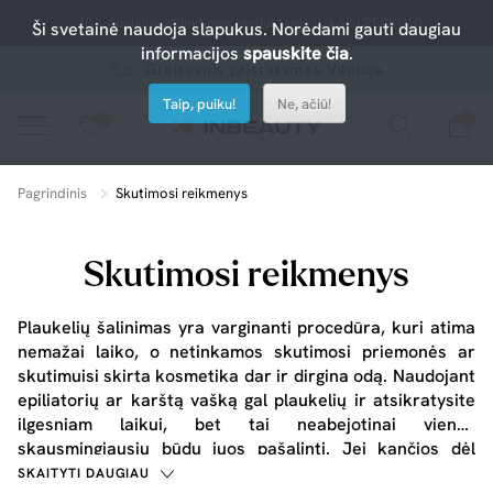
-10% nuolaida atrinktiems produktams su kodu PERKU10
Ši svetainė naudoja slapukus. Norėdami gauti daugiau
informacijos
spauskite čia
.
Greitesnis pristatymas Vilniuje
Taip, puiku!
Ne, ačiū!
0
0
Spauskite ant širdelės ir pridėkite prie mėgiamiausių.
peržiūrėkite mūsų naujus produktus arba naudokite paiešką, jei ieškote ko nors konkretaus.
Pagrindinis
Skutimosi reikmenys
Skutimosi reikmenys
Plaukelių šalinimas yra varginanti procedūra, kuri atima
nemažai laiko, o netinkamos
skutimosi priemonės
ar
skutimuisi skirta
kosmetika
dar ir dirgina odą. Naudojant
epiliatorių ar karštą vašką gal plaukelių ir atsikratysite
ilgesniam laikui, bet tai neabejotinai vienas
skausmingiausių būdų juos pašalinti. Jei kančios dėl
grožio ne jums - siūlome kur kas paprastesnį, skutimosi
SKAITYTI DAUGIAU