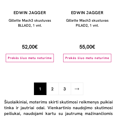
EDWIN JAGGER
EDWIN JAGGER
Gillette Mach3 skustuvas
Gillette Mach3 skustuvas
BLLAD2, 1 vnt.
PILAD2, 1 vnt.
52,00€
55,00€
Prekės šiuo metu neturime
Prekės šiuo metu neturime
1
2
3
Šiuolaikiniai, moterims skirti
skutimosi reikmenys
puikiai
tinka ir jautriai odai. Vienkartinio naudojimo
skutimosi
peiliukai
, naudojami kartu su jautrumą mažinančiomis