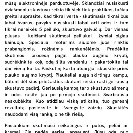
mūsų elektroninėje parduotuvėje. Sklandžiai nusiskusti
dviašmeniu skustuvu reikia tik šiek tiek praktikos, tačiau
greitai suprasite, kad tikrai verta - skutimasis tikrai bus
labai švarus, pavyks nusiskusti labai arti odos ir tam
tikrai nereikės 5 peiliukų skustuvo galvučių. Dar vienas
pliusas - keičiami skutimosi peiliukai žymiai pigiau
kainuoja. Specialiai moterims siūlome juos rinktis
prabangiomis, rožinėmis rankenėlėmis. Pradėkite
skutimosi procesą pagal plauko augimo kryptį,
sudrėkinkite kojų odą šiltu vandeniu ir pakartokite tai
dar vieną kartą. Paskutinį kartą atsargiai skuskite prieš
plauko augimo kryptį. Plaukeliai auga skirtingu kampu,
būtent dėl šios priežasties skutant reikia rasti geriausią
skustuvo padėtį. Geriausią kampą tarp skustuvo ašmenų
ir odos rasite jau po pirmojo skutimosi. Svarbiausia
neskubėkite. Kuo atidžiau viską atliksite, tuo geresnį
rezultatą pasieksite ir išvengsite žaizdų. Skuskitės
naudodami visą ranką, o ne tik riešą.
Paslankiam skutimuisi reikalingos ir putos, geliai ar
kremai. Jie padės geriau apsaugoti Jūsų odą nuo