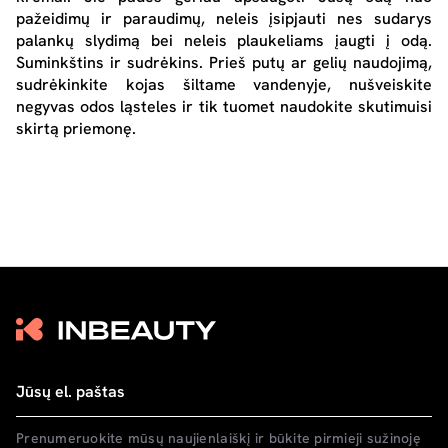
pažeidimų ir paraudimų, neleis įsipjauti nes sudarys
palankų slydimą bei neleis plaukeliams įaugti į odą.
Suminkštins ir sudrėkins. Prieš putų ar gelių naudojimą,
sudrėkinkite kojas šiltame vandenyje, nušveiskite
negyvas odos ląsteles ir tik tuomet naudokite skutimuisi
skirtą priemonę.
Prenumeruokite mūsų naujienlaiškį ir būkite pirmieji sužinoję