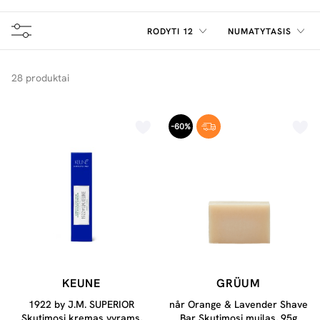
būdą. Galite rinktis vienkartinio arba daugkartinio
naudojimo skustuvus. Siekdami geresnio rezultato,
RODYTI 12
NUMATYTASIS
atkreipkite dėmesį į skustuve esančių ašmenų kiekį. Kuo
daugiau ašmenų – tuo švariau pašalinami plaukeliai.
28 produktai
-60%
KEUNE
GRÜUM
1922 by J.M. SUPERIOR
når Orange & Lavender Shave
Skutimosi kremas vyrams,
Bar Skutimosi muilas, 95g