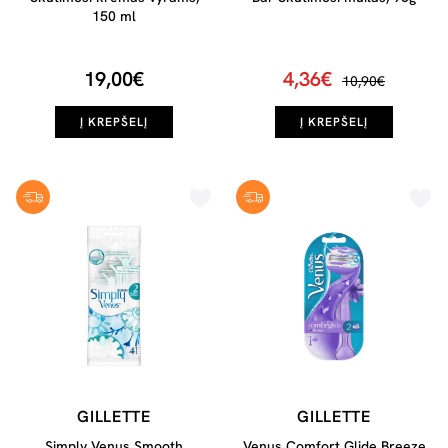
150 ml
19,00€
4,36€
10,90€
Į KREPŠELĮ
Į KREPŠELĮ
GILLETTE
GILLETTE
Simply Venus Smooth
Venus Comfort Glide Breeze