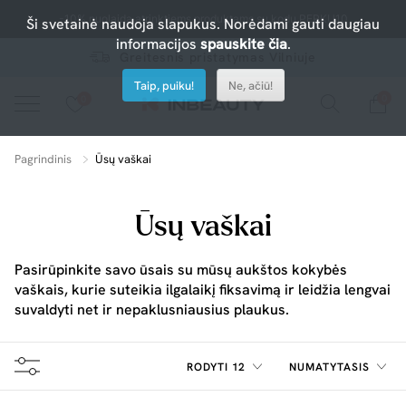
-10% nuolaida atrinktiems produktams su kodu PERKU10
Ši svetainė naudoja slapukus. Norėdami gauti daugiau
informacijos
spauskite čia
.
Greitesnis pristatymas Vilniuje
Taip, puiku!
Ne, ačiū!
0
0
Spauskite ant širdelės ir pridėkite prie mėgiamiausių.
peržiūrėkite mūsų naujus produktus arba naudokite paiešką, jei ieškote ko nors konkretaus.
Pagrindinis
Ūsų vaškai
Ūsų vaškai
Pasirūpinkite savo ūsais su mūsų aukštos kokybės
vaškais, kurie suteikia ilgalaikį fiksavimą ir leidžia lengvai
suvaldyti net ir nepaklusniausius plaukus.
RODYTI 12
NUMATYTASIS