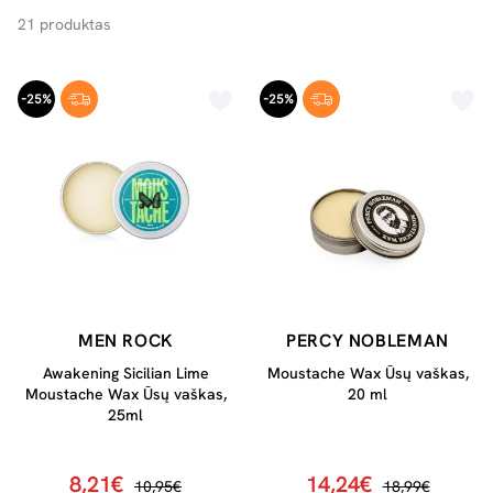
21 produktas
-25%
-25%
MEN ROCK
PERCY NOBLEMAN
Awakening Sicilian Lime
Moustache Wax Ūsų vaškas,
Moustache Wax Ūsų vaškas,
20 ml
25ml
8,21€
14,24€
10,95€
18,99€