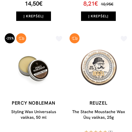
14,50€
8,21€
10,95€
Į KREPŠELĮ
Į KREPŠELĮ
-25%
PERCY NOBLEMAN
REUZEL
Styling Wax Universalus
The Stache Moustache Wax
vaškas, 50 ml
Ūsų vaškas, 25g