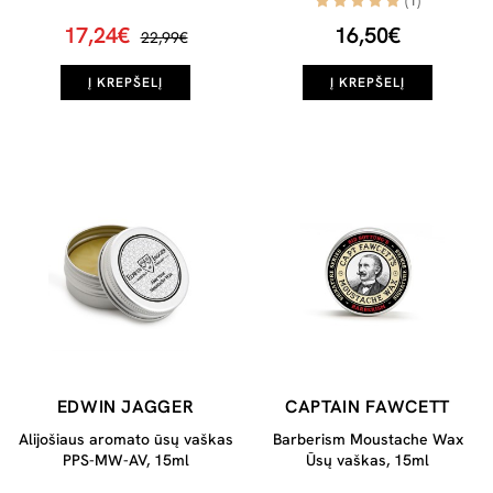
(1)
17,24€
16,50€
22,99€
Į KREPŠELĮ
Į KREPŠELĮ
EDWIN JAGGER
CAPTAIN FAWCETT
Alijošiaus aromato ūsų vaškas
Barberism Moustache Wax
PPS-MW-AV, 15ml
Ūsų vaškas, 15ml