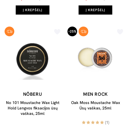
Į KREPŠELĮ
Į KREPŠELĮ
-25%
NÕBERU
MEN ROCK
No 101 Moustache Wax Light
Oak Moss Moustache Wax
Hold Lengvos fiksacijos ūsų
Ūsų vaškas, 25ml
vaškas, 25ml
(1)