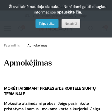
-10% nuolaida atrinktiems produktams su kodu PERKU10
Ši svetainė naudoja slapukus. Norėdami gauti daugiau
informacijos
spauskite čia
.
Greitesnis pristatymas Vilniuje
Taip, puiku!
Ne, ačiū!
0
0
Spauskite ant širdelės ir pridėkite prie mėgiamiausių.
peržiūrėkite mūsų naujus produktus arba naudokite paiešką, jei ieškote ko nors konkretaus.
Pagrindinis
Apmokėjimas
Apmokėjimas
MOKĖTI ATSIIMANT PREKES arba KORTELE SIUNTŲ
TERMINALE
Mokėsite atsiimdami prekes. Jeigu pasirinkote
pristatymą į namus - mokama kortele kurjeriui. Jeigu