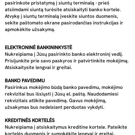
pasirinkote pristatymą į siuntų terminalą - prieš
atsiimdami siuntą turėsite atsiskaityti banko kortele.
Atvykę į siuntų terminalą įveskite siuntos duomenis,
sekite paštomato ekrane pasirodančias instrukcijas ir
apmokėkite užsakymą.
ELEKTRONINĖ BANKININKYSTĖ
Nukreipiama į Jūsų pasirinkto banko elektroninį vedlį.
Prisijunkite prie savo paskyros ir patvirtinkite mokėjimą.
Atsiskaitysite lengvai ir greitai.
BANKO PAVEDIMU
Pasirinkus mokėjimo būdą banko pavedimu, mokėjimo
rekvizitai bus išsiųsti į Jūsų el. paštą. Naudodamiesi
rekvizitais atlikite pavedimą. Gavus mokėjimą,
užsakymas bus nedelsiant perduotas vykdyti.
KREDITINĖS KORTELĖS
Nukreipiama į atsiskaitymus kreditine kortele. Pateikite
kortelės duomenis ir sumokėkite lengvai ir greitai.