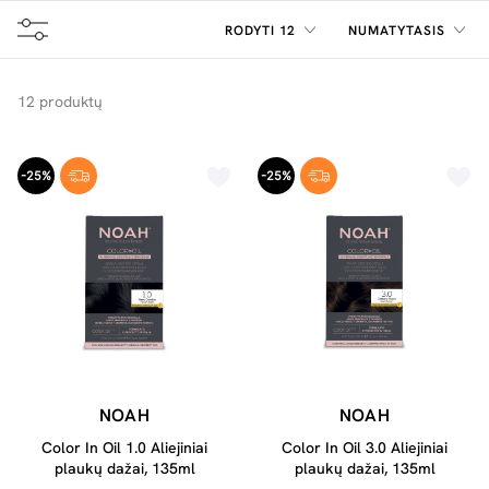
kartu sukuria nekasdienišką dažymo ritualą, leidžiantį
Jūsų grožiui išsiskleisti pilnai. Pasirinkite Aliejinius
RODYTI 12
NUMATYTASIS
Plaukų Dažus – Jūsų plaukų spindesys bus pastebėtas.
12 produktų
-25%
-25%
NOAH
NOAH
Color In Oil 1.0 Aliejiniai
Color In Oil 3.0 Aliejiniai
plaukų dažai, 135ml
plaukų dažai, 135ml