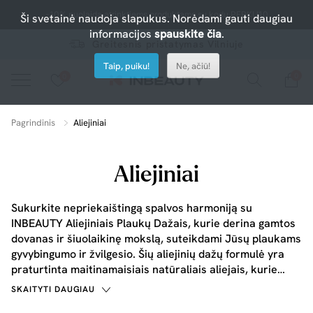
-10% nuolaida atrinktiems produktams su kodu PERKU10
Ši svetainė naudoja slapukus. Norėdami gauti daugiau
informacijos
spauskite čia
.
Greitesnis pristatymas Vilniuje
Taip, puiku!
Ne, ačiū!
0
0
Spauskite ant širdelės ir pridėkite prie mėgiamiausių.
peržiūrėkite mūsų naujus produktus arba naudokite paiešką, jei ieškote ko nors konkretaus.
Pagrindinis
Aliejiniai
Aliejiniai
Sukurkite nepriekaištingą spalvos harmoniją su
INBEAUTY Aliejiniais Plaukų Dažais, kurie derina gamtos
dovanas ir šiuolaikinę mokslą, suteikdami Jūsų plaukams
gyvybingumo ir žvilgesio. Šių aliejinių dažų formulė yra
praturtinta maitinamaisiais natūraliais aliejais, kurie
intensyviai maitina plaukus, užtikrindami ilgai išliekančią
SKAITYTI DAUGIAU
ir ryškią spalvą. Tylus aromatas ir gilus spalvos atspalvis