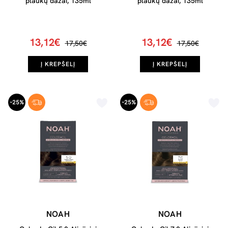
plaukų dažai, 135ml
plaukų dažai, 135ml
13,12€
13,12€
17,50€
17,50€
Į KREPŠELĮ
Į KREPŠELĮ
-25%
-25%
NOAH
NOAH