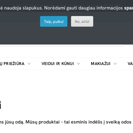
-10% nuolaida atrinktiems produktams su kodu PERKU10
nė naudoja slapukus. Norėdami gauti daugiau informacijos
spau
Taip, puiku!
Ne, ačiū!
Ų PRIEŽIŪRA
VEIDUI IR KŪNUI
MAKIAŽUI
VA
Emulsijos, oksidatoriai ir skiedikliai plaukų dažymui
ŠALDYTUVAI/
i
s jūsų odą. Mūsų produktai – tai esminis indėlis į sveiką odos b