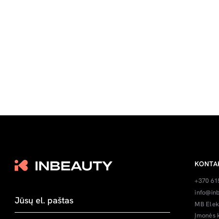
KONTA
+370 61
info@inb
MB Elek
Įmonės 