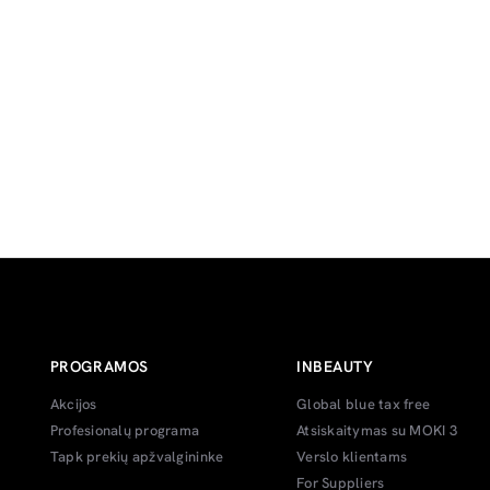
PROGRAMOS
INBEAUTY
Akcijos
Global blue tax free
Profesionalų programa
Atsiskaitymas su MOKI 3
Tapk prekių apžvalgininke
Verslo klientams
For Suppliers