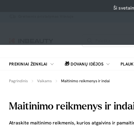
Ši svetai
Greitesnis pristatymas Vilniuje
🎁
PREKINIAI ŽENKLAI
DOVANŲ IDĖJOS
PLAUK
SKUTIMOSI MAŠINĖLĖS, BARZDASKUTĖS
Pagrindinis
Vaikams
Maitinimo reikmenys ir indai
Maitinimo reikmenys ir inda
Atraskite maitinimo reikmenis, kurios atgaivins ir pamaitin