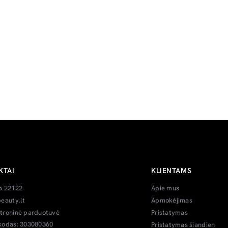
KTAI
KLIENTAMS
5 22122
Apie mus
eauty.lt
Apmokėjimas
troninė parduotuvė
Pristatymas
kodas: 303080360
Pristatymas šiandien