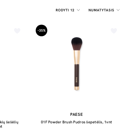
RODYTI 12
NUMATYTASIS
-35%
PAESE
ių šešėlių
01F Powder Brush Pudros šepetėlis, 1vnt
nt