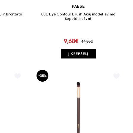
PAESE
ų ir bronzato
03E Eye Contour Brush Akių modeliavimo
šepetėlis, 1vnt
9,68€
14,90€
Į KREPŠELĮ
-35%