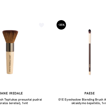
-35%
JANE IREDALE
PAESE
sh Teptukas presuotai pudrai
01E Eyeshadow Blending Brush Ak
ūralūs šereliai), 1vnt
sklaidymo šepetėlis, 1v