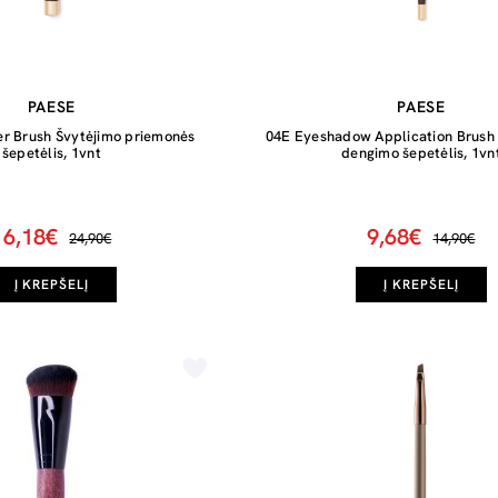
PAESE
PAESE
er Brush Švytėjimo priemonės
04E Eyeshadow Application Brush 
šepetėlis, 1vnt
dengimo šepetėlis, 1vn
16,18€
9,68€
24,90€
14,90€
Į KREPŠELĮ
Į KREPŠELĮ