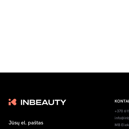
KONTA
+370 61
info@inb
MB Elek