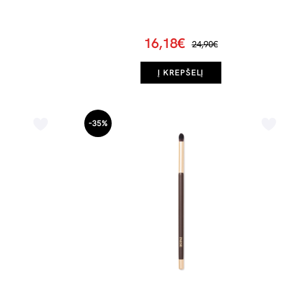
16,18€
24,90€
Į KREPŠELĮ
-35%