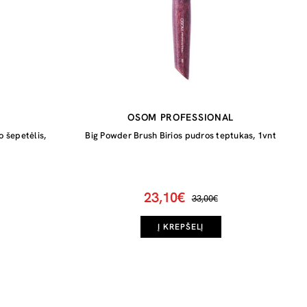
OSOM PROFESSIONAL
o šepetėlis,
Big Powder Brush Birios pudros teptukas, 1vnt
23,10€
33,00€
Į KREPŠELĮ