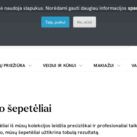
-10% nuolaida atrinktiems produktams su kodu PERKU10
nė naudoja slapukus. Norėdami gauti daugiau informacijos
spau
Taip, puiku!
Ne, ačiū!
Ų PRIEŽIŪRA
VEIDUI IR KŪNUI
MAKIAŽUI
VA
Emulsijos, oksidatoriai ir skiedikliai plaukų dažymui
ŠALDYTUVAI/
 šepetėliai
iai iš mūsų kolekcijos leidžia preciziškai ir profesionaliai ta
o, mūsų šepetėliai užtikrina tobulą rezultatą.