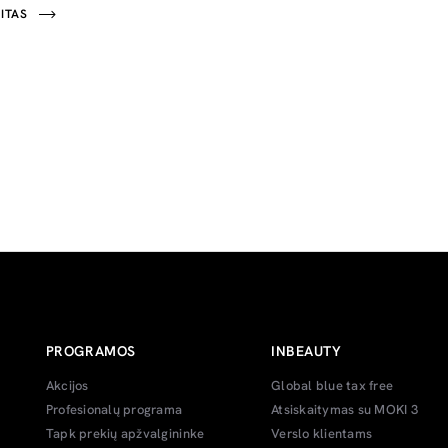
ITAS
PROGRAMOS
INBEAUTY
Akcijos
Global blue tax free
Profesionalų programa
Atsiskaitymas su MOKI 3
Tapk prekių apžvalgininke
Verslo klientams