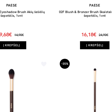
PAESE
PAESE
 Eyeshadow Brush Akių šešėlių
02F Blush & Bronzer Brush Skaistal
šepetėlis, 1vnt
šepetėlis, 1vnt
9,68€
16,18€
14,90€
24,90€
Į KREPŠELĮ
Į KREPŠELĮ
-35%