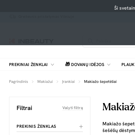
Ši svetai
Greitesnis pristatymas Vilniuje
🎁
PREKINIAI ŽENKLAI
DOVANŲ IDĖJOS
PLAUK
SKUTIMOSI MAŠINĖLĖS, BARZDASKUTĖS
Pagrindinis
Makiažui
Įrankiai
Makiažo šepetėliai
Makiažo
Filtrai
Valyti filtrą
Makiažo šepetėl
PREKINIS ŽENKLAS
šešėlių dėstym