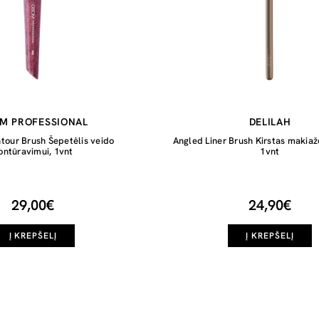
M PROFESSIONAL
DELILAH
tour Brush Šepetėlis veido
Angled Liner Brush Kirstas makiaž
ontūravimui, 1vnt
1vnt
29,00€
24,90€
Į KREPŠELĮ
Į KREPŠELĮ