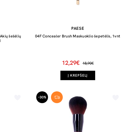
PAESE
Akių šešėlių
04F Concealer Brush Maskuoklio šepetėlis, 1vnt
t
12,29€
18,90€
Į KREPŠELĮ
-30%