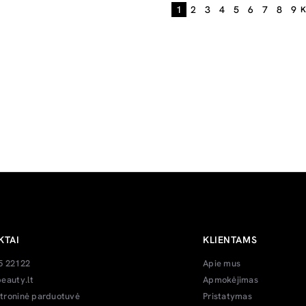
1
2
3
4
5
6
7
8
9
K
KTAI
KLIENTAMS
5 22122
Apie mus
eauty.lt
Apmokėjimas
troninė parduotuvė
Pristatymas