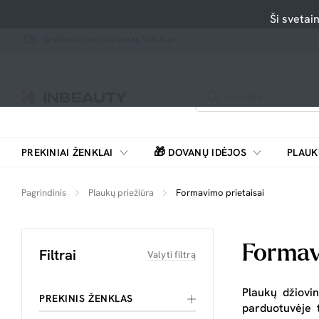
Ši svetai
Greitesnis pristatymas Vilniuje
🎁
PREKINIAI ŽENKLAI
DOVANŲ IDĖJOS
PLAUK
SKUTIMOSI MAŠINĖLĖS, BARZDASKUTĖS
Pagrindinis
Plaukų priežiūra
Formavimo prietaisai
Formav
Filtrai
Valyti filtrą
Plaukų džiovi
PREKINIS ŽENKLAS
parduotuvėje 