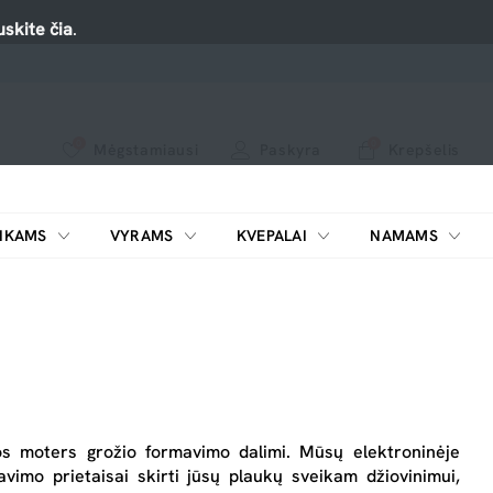
skite čia
.
0
0
Mėgstamiausi
Paskyra
Krepšelis
Spauskite ant širdelės ir pridėkite prie mėgiamiausių.
peržiūrėkite mūsų naujus produktus arba naudokite paiešką, jei ieškote ko nors konkretaus.
IKAMS
VYRAMS
KVEPALAI
NAMAMS
ŠILDYTUVAI KOSMETIKAI
os moters grožio formavimo dalimi. M
ūsų elektroninėje
imo prietaisai skirti jūsų plaukų sveikam džiovinimui,