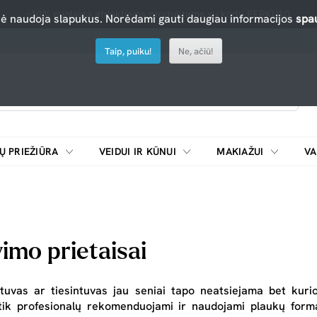
-10% nuolaida atrinktiems produktams su kodu PERKU10
nė naudoja slapukus. Norėdami gauti daugiau informacijos
spau
Taip, puiku!
Ne, ačiū!
Ų PRIEŽIŪRA
VEIDUI IR KŪNUI
MAKIAŽUI
VA
Emulsijos, oksidatoriai ir skiedikliai plaukų dažymui
ŠALDYTUVAI/
imo prietaisai
ntuvas
ar tiesintuvas jau seniai tapo neatsiejama bet kuri
tik profesionalų rekomenduojami ir naudojami plaukų formav