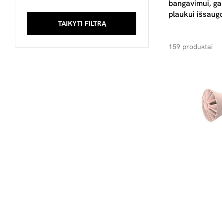
bangavimui, gar
plaukui išsaug
TAIKYTI FILTRĄ
159 produktai