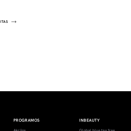
ITAS
PROGRAMOS
INBEAUTY
Akcijos
Global blue tax free