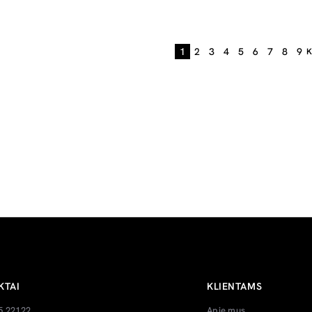
1
2
3
4
5
6
7
8
9
K
KTAI
KLIENTAMS
5 22122
Apie mus