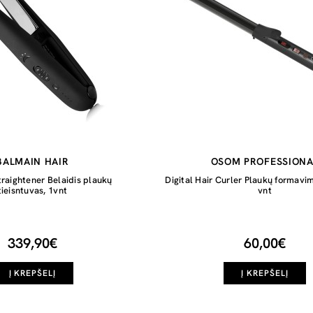
BALMAIN HAIR
OSOM PROFESSIONA
raightener Belaidis plaukų
Digital Hair Curler Plaukų formavi
tieisntuvas, 1vnt
vnt
339,90€
60,00€
Į KREPŠELĮ
Į KREPŠELĮ