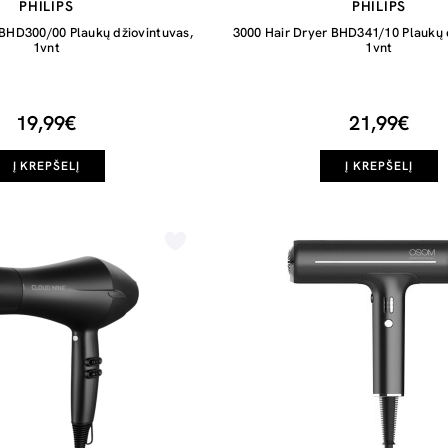
PHILIPS
PHILIPS
 BHD300/00 Plaukų džiovintuvas,
3000 Hair Dryer BHD341/10 Plaukų 
1vnt
1vnt
19,99€
21,99€
Į KREPŠELĮ
Į KREPŠELĮ