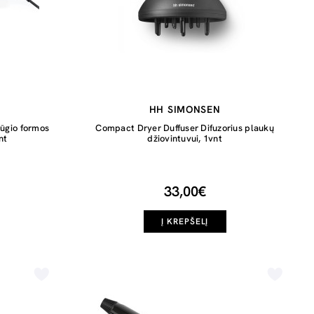
HH SIMONSEN
ūgio formos
Compact Dryer Duffuser Difuzorius plaukų
nt
džiovintuvui, 1vnt
33,00€
Į KREPŠELĮ