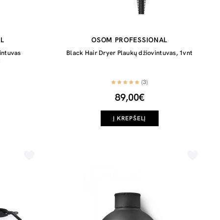
L
OSOM PROFESSIONAL
intuvas
Black Hair Dryer Plaukų džiovintuvas, 1vnt
t
(3)
89,00€
Į KREPŠELĮ