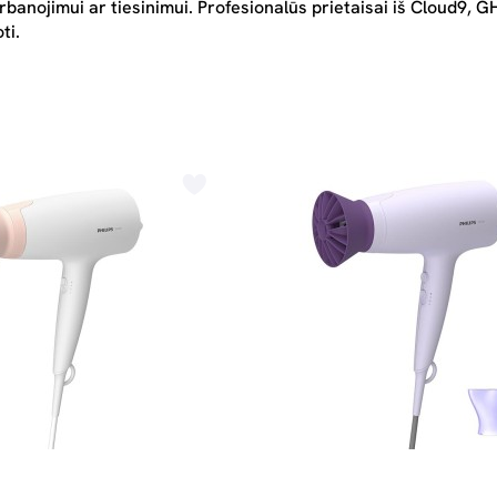
banojimui ar tiesinimui. Profesionalūs prietaisai iš Cloud9, G
oti.