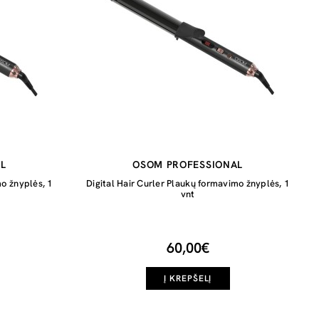
L
OSOM PROFESSIONAL
mo žnyplės, 1
Digital Hair Curler Plaukų formavimo žnyplės, 1
vnt
60,00€
Į KREPŠELĮ