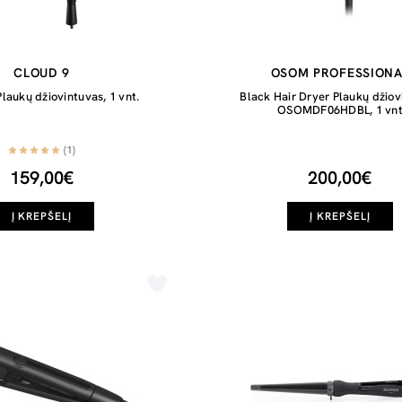
CLOUD 9
OSOM PROFESSIONA
aukų džiovintuvas, 1 vnt.
Black Hair Dryer Plaukų džiov
OSOMDF06HDBL, 1 vn
(1)
159,00€
200,00€
Į KREPŠELĮ
Į KREPŠELĮ