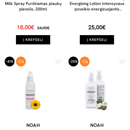
Milk Spray Purškiamas plaukų
Energising Lotion Intensyvaus
pienelis, 200ml
poveikio energizuojantis
plaukų losjonas, 125ml
18,00€
25,00€
24,00€
Į KREPŠELĮ
Į KREPŠELĮ
-41%
-25%
NOAH
NOAH