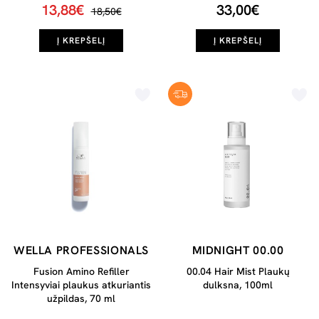
13,88€
33,00€
18,50€
Į KREPŠELĮ
Į KREPŠELĮ
WELLA PROFESSIONALS
MIDNIGHT 00.00
Fusion Amino Refiller
00.04 Hair Mist Plaukų
Intensyviai plaukus atkuriantis
dulksna, 100ml
užpildas, 70 ml