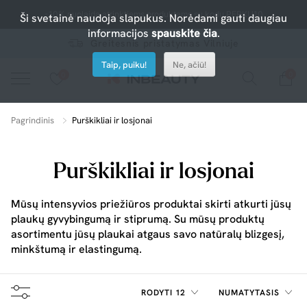
-10% nuolaida atrinktiems produktams su kodu PERKU10
Ši svetainė naudoja slapukus. Norėdami gauti daugiau
informacijos
spauskite čia
.
Greitesnis pristatymas Vilniuje
Taip, puiku!
Ne, ačiū!
0
0
Spauskite ant širdelės ir pridėkite prie mėgiamiausių.
peržiūrėkite mūsų naujus produktus arba naudokite paiešką, jei ieškote ko nors konkretaus.
Pagrindinis
Purškikliai ir losjonai
Purškikliai ir losjonai
Mūsų intensyvios priežiūros produktai skirti atkurti jūsų
plaukų gyvybingumą ir stiprumą. Su mūsų produktų
asortimentu jūsų plaukai atgaus savo natūralų blizgesį,
minkštumą ir elastingumą.
RODYTI 12
NUMATYTASIS