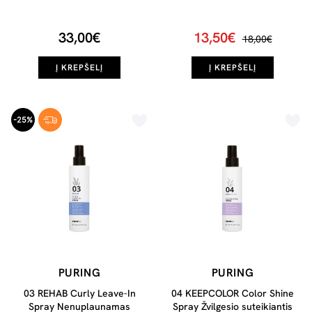
kondicionierius, 200ml
33,00€
13,50€
18,00€
Į KREPŠELĮ
Į KREPŠELĮ
-25%
PURING
PURING
03 REHAB Curly Leave-In
04 KEEPCOLOR Color Shine
Spray Nenuplaunamas
Spray Žvilgesio suteikiantis