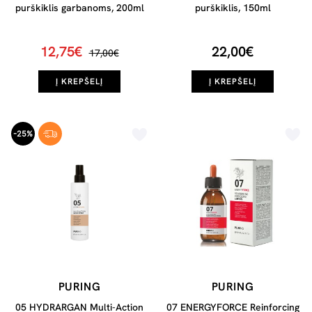
purškiklis garbanoms, 200ml
purškiklis, 150ml
12,75€
22,00€
17,00€
Į KREPŠELĮ
Į KREPŠELĮ
-25%
PURING
PURING
05 HYDRARGAN Multi-Action
07 ENERGYFORCE Reinforcing