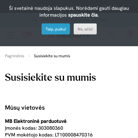
-10% nuolaida atrinktiems produktams su kodu PERKU10
Ši svetainė naudoja slapukus. Norėdami gauti daugiau
informacijos
spauskite čia
.
Greitesnis pristatymas Vilniuje
Taip, puiku!
Ne, ačiū!
0
0
Spauskite ant širdelės ir pridėkite prie mėgiamiausių.
peržiūrėkite mūsų naujus produktus arba naudokite paiešką, jei ieškote ko nors konkretaus.
Pagrindinis
Susisiekite su mumis
Susisiekite su mumis
Mūsų vietovės
MB Elektroninė parduotuvė
Įmonės kodas: 303080360
PVM mokėtojo kodas: LT100008470316