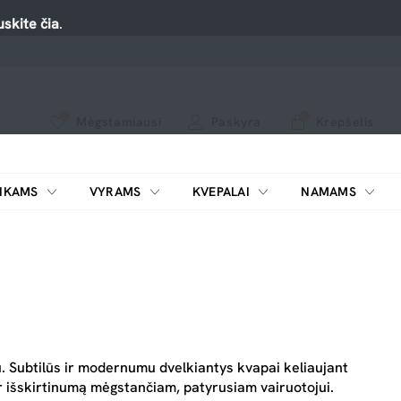
skite čia
.
0
0
Mėgstamiausi
Paskyra
Krepšelis
Spauskite ant širdelės ir pridėkite prie mėgiamiausių.
peržiūrėkite mūsų naujus produktus arba naudokite paiešką, jei ieškote ko nors konkretaus.
IKAMS
VYRAMS
KVEPALAI
NAMAMS
ŠILDYTUVAI KOSMETIKAI
u. Subtilūs ir modernumu dvelkiantys kvapai keliaujant
ar išskirtinumą mėgstančiam, patyrusiam vairuotojui.