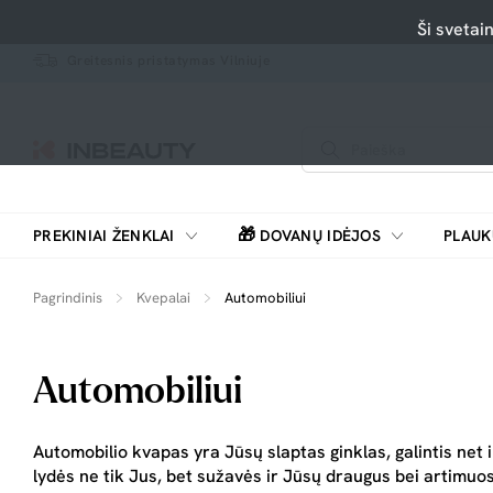
Ši svetai
Greitesnis pristatymas Vilniuje
🎁
PREKINIAI ŽENKLAI
DOVANŲ IDĖJOS
PLAUK
SKUTIMOSI MAŠINĖLĖS, BARZDASKUTĖS
Pagrindinis
Kvepalai
Automobiliui
Automobiliui
Automobilio kvapas yra Jūsų slaptas ginklas, galintis net
lydės ne tik Jus, bet sužavės ir Jūsų draugus bei artimuo