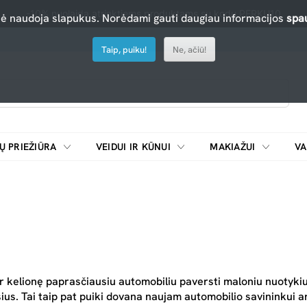
-10% nuolaida atrinktiems produktams su kodu PERKU10
nė naudoja slapukus. Norėdami gauti daugiau informacijos
spau
Taip, puiku!
Ne, ačiū!
Ų PRIEŽIŪRA
VEIDUI IR KŪNUI
MAKIAŽUI
VA
Emulsijos, oksidatoriai ir skiedikliai plaukų dažymui
ŠALDYTUVAI/
 ir kelionę paprasčiausiu automobiliu paversti maloniu nuotyki
sius. Tai taip pat puiki dovana naujam automobilio savininkui 