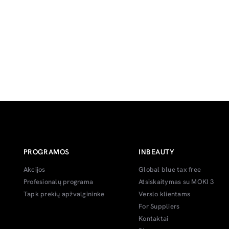
PROGRAMOS
INBEAUTY
Akcijos
Global blue tax free
Profesionalų programa
Atsiskaitymas su MOKI 3
Tapk prekių apžvalgininke
Verslo klientams
For Suppliers
Kontaktai