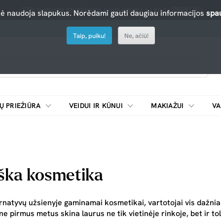
-10% nuolaida atrinktiems produktams su kodu PERKU10
nė naudoja slapukus. Norėdami gauti daugiau informacijos
spau
Taip, puiku!
Ne, ačiū!
Ų PRIEŽIŪRA
VEIDUI IR KŪNUI
MAKIAŽUI
VA
Emulsijos, oksidatoriai ir skiedikliai plaukų dažymui
ŠALDYTUVAI/
iška kosmetika
natyvų užsienyje gaminamai kosmetikai, vartotojai vis dažniau a
e pirmus metus skina laurus ne tik vietinėje rinkoje, bet ir t