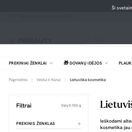
Ši svetai
Greitesnis pristatymas Vilniuje
🎁
PREKINIAI ŽENKLAI
DOVANŲ IDĖJOS
PLAUK
SKUTIMOSI MAŠINĖLĖS, BARZDASKUTĖS
Pagrindinis
Veidui ir Kūnui
Lietuviška kosmetika
Lietuv
Filtrai
Valyti filtrą
Ieškodami alter
PREKINIS ŽENKLAS
kosmetika jau n