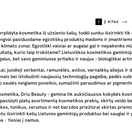
1
2
KITAS
erpildyta kosmetika iš užsienio šalių, todėl sunku išsirinkti 
engvai pasiduodame egzotiškų produktų madoms ir įmantriems
klimato zonai. Egzotiški vaisiai ar augalai gal ir nepakenks m
zultatą, kurio taip trokštame? Lietuviškos kosmetikos gaminto
alus, bet savo gaminiuose pritaiko ir naujus – biologiškai ar
ai, juodieji serbentai, ramunėlės, avižos, varnalėšų aliejus ir
inais bei ištobulinti naujausių technologijų pagalba, padės sul
o saulės neigiamo poveikio, sumažinti paraudimus ar pigmentin
osmetika, Driu Beauty – gamina tik aukščiausios kokybės kos
 pasiūlyti platų asortimentą kosmetikos prekių, skirtų veido bei
es, tonikus, serumus ir net barzdos priežiūrai skirtas priemo
etu išsirinkti kelių Lietuvos gamintojų produktus bei saugiai ir 
a - tiesiai į namus.