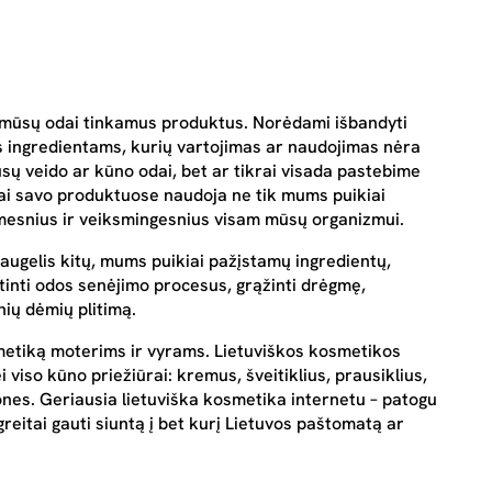
tik mūsų odai tinkamus produktus. Norėdami išbandyti
 ingredientams, kurių vartojimas ar naudojimas nėra
ūsų veido ar kūno odai, bet ar tikrai visada pastebime
jai savo produktuose naudoja ne tik mums puikiai
timesnius ir veiksmingesnius visam mūsų organizmui.
 daugelis kitų, mums puikiai pažįstamų ingredientų,
ėtinti odos senėjimo procesus, grąžinti drėgmę,
ių dėmių plitimą.
metiką moterims ir vyrams. Lietuviškos kosmetikos
 viso kūno priežiūrai: kremus, šveitiklius, prausiklius,
nes. Geriausia lietuviška kosmetika internetu – patogu
greitai gauti siuntą į bet kurį Lietuvos paštomatą ar