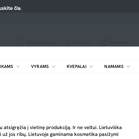
skite čia
.
0
0
Mėgstamiausi
Paskyra
Krepšelis
Spauskite ant širdelės ir pridėkite prie mėgiamiausių.
peržiūrėkite mūsų naujus produktus arba naudokite paiešką, jei ieškote ko nors konkretaus.
IKAMS
VYRAMS
KVEPALAI
NAMAMS
ŠILDYTUVAI KOSMETIKAI
tsigręžia į vietinę produkciją. Ir ne veltui. Lietuviška
oli už jos ribų. Lietuvoje gaminama kosmetika pasižymi