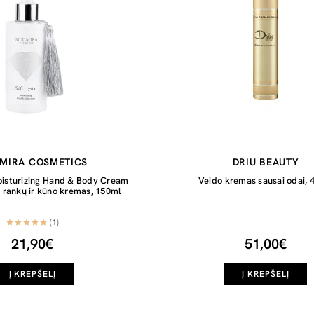
IMIRA COSMETICS
DRIU BEAUTY
oisturizing Hand & Body Cream
Veido kremas sausai odai, 
 rankų ir kūno kremas, 150ml
(1)
21,90€
51,00€
Į KREPŠELĮ
Į KREPŠELĮ