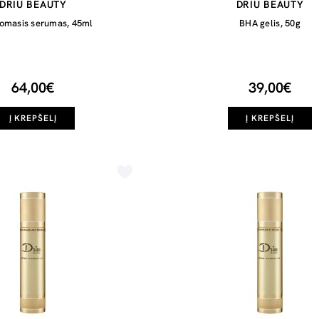
DRIU BEAUTY
DRIU BEAUTY
tomasis serumas, 45ml
BHA gelis, 50g
64,00€
39,00€
Į KREPŠELĮ
Į KREPŠELĮ