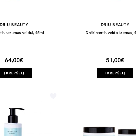
DRIU BEAUTY
DRIU BEAUTY
tis serumas veidui, 45ml
Drėkinantis veido kremas, 
64,00€
51,00€
Į KREPŠELĮ
Į KREPŠELĮ