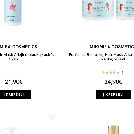
IMIRA COSMETICS
MIKIMIRA COSMETI
ir Mask Aliejinė plaukų kaukė,
Perfector Restoring Hair Mask Atkur
150ml
kaukė, 200ml
(1)
21,90€
24,90€
Į KREPŠELĮ
Į KREPŠELĮ