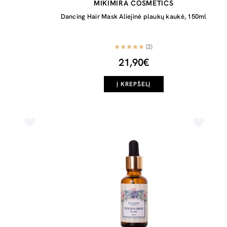
MIKIMIRA COSMETICS
Dancing Hair Mask Aliejinė plaukų kaukė, 150ml
(2)
21,90€
Į KREPŠELĮ