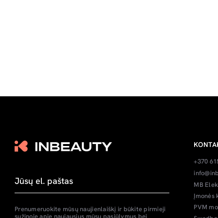
KONTA
+370 61
info@inb
MB Elek
Įmonės 
PVM mok
Prenumeruokite mūsų naujienlaiškį ir būkite pirmieji
sužinoję apie naujausius mūsų pasiūlymus bei