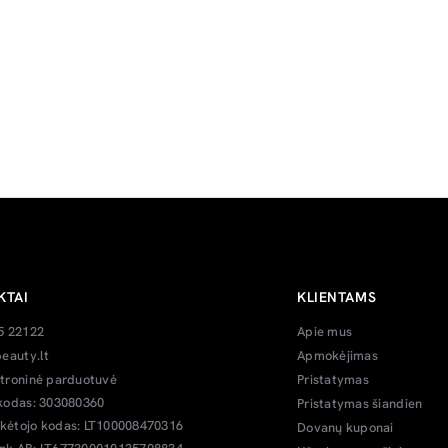
KTAI
KLIENTAMS
5 22122
Apie mus
eauty.lt
Apmokėjimas
troninė parduotuvė
Pristatymas
kodas: 303080360
Pristatymas šiandien
ėtojo kodas: LT100008470316
Dovanų kuponai