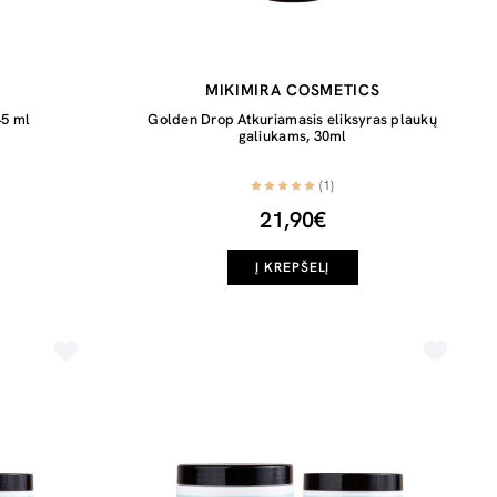
MIKIMIRA COSMETICS
45 ml
Golden Drop Atkuriamasis eliksyras plaukų
galiukams, 30ml
(1)
21,90€
Į KREPŠELĮ