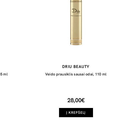
DRIU BEAUTY
45 ml
Veido prausiklis sausai odai, 110 ml
28,00€
Į KREPŠELĮ