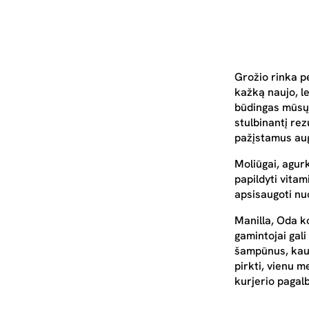
Grožio rinka p
kažką naujo, l
būdingas mūsų 
stulbinantį re
pažįstamus aug
Moliūgai, agurk
papildyti vitam
apsisaugoti nu
Manilla, Oda k
gamintojai gali
šampūnus, kauk
pirkti, vienu m
kurjerio pagalb