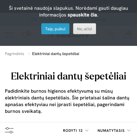
-10% nuolaida atrinktiems produktams su kodu PERKU10
Ši svetainė naudoja slapukus. Norėdami gauti daugiau
informacijos
spauskite čia
.
Greitesnis pristatymas Vilniuje
Taip, puiku!
Ne, ačiū!
0
0
Spauskite ant širdelės ir pridėkite prie mėgiamiausių.
peržiūrėkite mūsų naujus produktus arba naudokite paiešką, jei ieškote ko nors konkretaus.
Pagrindinis
Elektriniai dantų šepetėliai
Elektriniai dantų šepetėliai
Padidinkite burnos higienos efektyvumą su mūsų
elektriniais dantų šepetėliais. Šie prietaisai šalina dantų
apnašas efektyviau nei įprasti šepetėliai, pagerindami
burnos sveikatą.
RODYTI 12
NUMATYTASIS