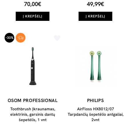
70,00€
49,99€
Į KREPŠELĮ
Į KREPŠELĮ
-30%
OSOM PROFESSIONAL
PHILIPS
Toothbrush Įkraunamas,
AirFloss HX8012/07
elektrinis, garsinis dantų
Tarpdančių šepetėlio antgaliai,
šepetėlis, 1 vnt
2vnt