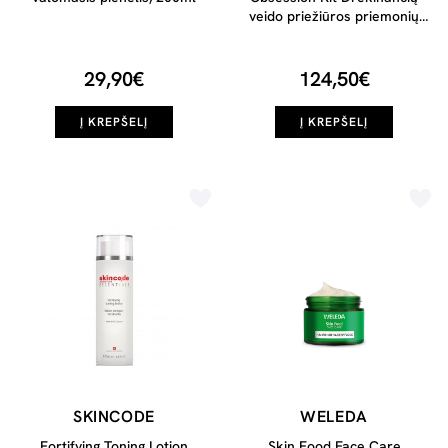
veido priežiūros priemonių
rinkinys, 1vnt
29,90€
124,50€
Į KREPŠELĮ
Į KREPŠELĮ
SKINCODE
WELEDA
Fortifying Toning Lotion
Skin Food Face Care