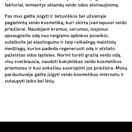
faktoriai, lemiantys sklandų veido odos atsinaujinimą.
Pas mus galite įsigyti ir lietuviškos bei užsienyje
pagamintą veido kosmetiką, kuri skirta įvairiapusei veido
priežiūrai. Naudojant kremus, serumus, losjonus
apsaugosite odą nuo neigiamo aplinkos poveikio,
suteiksite jai elastingumo ir taip reikalingų maistinių
medžiagų, kurios padeda regeneruoti odą ir atstato
pažeistas odos ląsteles. Norint turėti gražią veido odą,
visų svarbiausia, naudoti kokybiškas veido kosmetikos
priemones ir kuo anksčiau susirūpinti jos priežiūra. Mūsų
parduotuvėje galite įsigyti veido kosmetikos internetu ir
sutaupyti laiko bei lėšų.