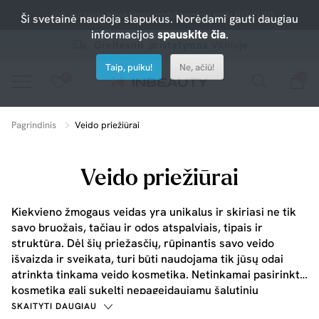
-10% nuolaida atrinktiems produktams su kodu PERKU10
Ši svetainė naudoja slapukus. Norėdami gauti daugiau
informacijos
spauskite čia
.
Greitesnis pristatymas Vilniuje
Taip, puiku!
Ne, ačiū!
0
0
Spauskite ant širdelės ir pridėkite prie mėgiamiausių.
peržiūrėkite mūsų naujus produktus arba naudokite paiešką, jei ieškote ko nors konkretaus.
Pagrindinis
Veido priežiūrai
Veido priežiūrai
Kiekvieno žmogaus veidas yra unikalus ir skiriasi ne tik
savo bruožais, tačiau ir odos atspalviais, tipais ir
struktūra. Dėl šių priežasčių, rūpinantis savo veido
išvaizda ir sveikata, turi būti naudojama tik jūsų odai
atrinkta tinkama veido kosmetika. Netinkamai pasirinkta
kosmetika gali sukelti nepageidaujamų šalutinių
reiškinių, tokių kaip veido bėrimai, paraudimai, odos
SKAITYTI DAUGIAU