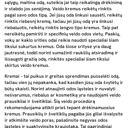
sąlygų, maitina odą, suteikia jai taip reikalingą drėkinimą
ir stabdo jos senėjimą. Veido kremus reikėtų rinktis
pagal savo odos tipą. Jei jūsų oda linkusi sausėti, reikėtų
rinktis riebesnį kremą, tačiau jei jūsų odą yra linkusi
riebaluotis, reikėtų rinktis lengvo tipo kremus. Taip pat
nereikėtų pamiršti ir specifinių veido odos vietų. Paakių,
vokų ar kaklo srities odai reikia naudoti specialiai šiam
tikslui sukurtus kremus. Oda šiose srityse yra daug
jautresnė, todėl norint sumažinti raukšlių atsiradimą ir
išsaugoti gražią odą, rinkitės specialiai šiam tikslui
skirtus veido kremus.
Kremai – tai puikus ir greitas sprendimas puoselėti odą,
tačiau vien jų nepakanka, kad kasdien jūsų oda švytėtų ir
būtų skaisti. Norint atnaujinti odos ląsteles ir nuvalyti
nešvarumus, riebalus ar kosmetiką yra naudojami veido
prausikliai ir šveitikliai. Šią veido procedūrą
rekomenduojama atlikti prieš tepant drėkinamuosius
kremus. Prausiklių ir šveitiklių pagalba jūs giliai išvalysite
ir atkimšite veido poras, pašalinsite negyvas odos
ląsteles ir suaktyvinsite kraujotaką. Tai pagrindiniai