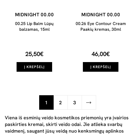
MIDNIGHT 00.00
MIDNIGHT 00.00
00.25 Lip Balm Lūpų
00.26 Eye Contour Cream
balzamas, 15ml
Paakių kremas, 30ml
25,50€
46,00€
Į KREPŠELĮ
Į KREPŠELĮ
1
2
3
Viena iš esminių veido kosmetikos priemonių yra įvairios
paskirties kremai, skirti veido odai. Jie atlieka svarbų
vaidmenį, saugant jūsų veidą nuo kenksmingų aplinkos