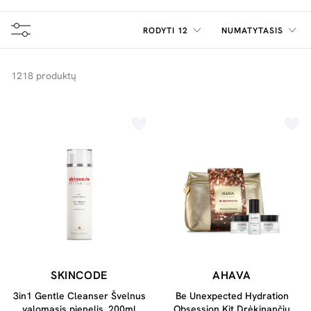
dirginimas ar niežulys.
RODYTI 12
NUMATYTASIS
1218 produktų
SKINCODE
AHAVA
3in1 Gentle Cleanser Švelnus
Be Unexpected Hydration
valomasis pienelis, 200ml
Obsession Kit Drėkinančių