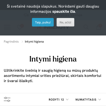
-10% nuolaida atrinktiems produktams su kodu PERKU10
Ši svetainė naudoja slapukus. Norėdami gauti daugiau
informacijos
spauskite čia
.
Greitesnis pristatymas Vilniuje
Taip, puiku!
Ne, ačiū!
0
0
Spauskite ant širdelės ir pridėkite prie mėgiamiausių.
peržiūrėkite mūsų naujus produktus arba naudokite paiešką, jei ieškote ko nors konkretaus.
Pagrindinis
Intymi higiena
Intymi higiena
Užtikrinkite švelnią ir saugią higieną su mūsų produktų
asortimentu intymiai srities priežiūrai, skirtais komfortui
ir švarai išlaikyti.
RODYTI 12
NUMATYTASIS