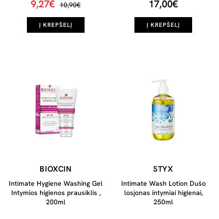
9,27€
17,00€
10,90€
Į KREPŠELĮ
Į KREPŠELĮ
BIOXCIN
STYX
Intimate Hygiene Washing Gel
Intimate Wash Lotion Dušo
Intymios higienos prausiklis ,
losjonas intymiai higienai,
200ml
250ml