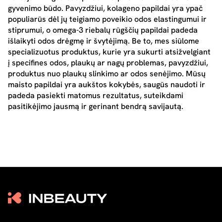
gyvenimo būdo. Pavyzdžiui, kolageno papildai yra ypač
populiarūs dėl jų teigiamo poveikio odos elastingumui ir
stiprumui, o omega-3 riebalų rūgščių papildai padeda
išlaikyti odos drėgmę ir švytėjimą. Be to, mes siūlome
specializuotus produktus, kurie yra sukurti atsižvelgiant
į specifines odos, plaukų ar nagų problemas, pavyzdžiui,
produktus nuo plaukų slinkimo ar odos senėjimo. Mūsų
maisto papildai yra aukštos kokybės, saugūs naudoti ir
padeda pasiekti matomus rezultatus, suteikdami
pasitikėjimo jausmą ir gerinant bendrą savijautą.