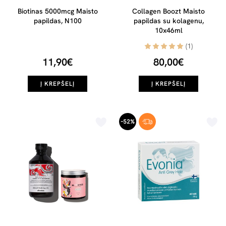
Biotinas 5000mcg Maisto
Collagen Boozt Maisto
papildas, N100
papildas su kolagenu,
10x46ml
(1)
11,90€
80,00€
Į KREPŠELĮ
Į KREPŠELĮ
-52%