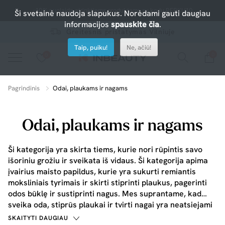
-10% nuolaida atrinktiems produktams su kodu PERKU10
Ši svetainė naudoja slapukus. Norėdami gauti daugiau
informacijos
spauskite čia
.
Greitesnis pristatymas Vilniuje
Taip, puiku!
Ne, ačiū!
0
0
Spauskite ant širdelės ir pridėkite prie mėgiamiausių.
peržiūrėkite mūsų naujus produktus arba naudokite paiešką, jei ieškote ko nors konkretaus.
Pagrindinis
Odai, plaukams ir nagams
Odai, plaukams ir nagams
Ši kategorija yra skirta tiems, kurie nori rūpintis savo
išoriniu grožiu ir sveikata iš vidaus. Ši kategorija apima
įvairius maisto papildus, kurie yra sukurti remiantis
moksliniais tyrimais ir skirti stiprinti plaukus, pagerinti
odos būklę ir sustiprinti nagus. Mes suprantame, kad
sveika oda, stiprūs plaukai ir tvirti nagai yra neatsiejami
nuo tinkamos mitybos ir būtinų maistinių medžiagų, todėl
SKAITYTI DAUGIAU