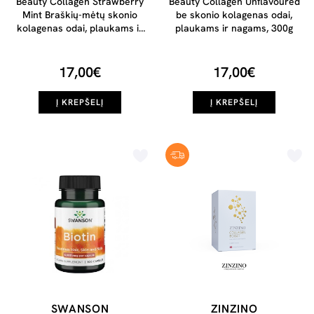
Beauty Collagen Strawberry
Beauty Collagen Unflavoured
Mint Braškių-mėtų skonio
be skonio kolagenas odai,
kolagenas odai, plaukams ir
plaukams ir nagams, 300g
nagams, 300g
17,00€
17,00€
Į KREPŠELĮ
Į KREPŠELĮ
SWANSON
ZINZINO