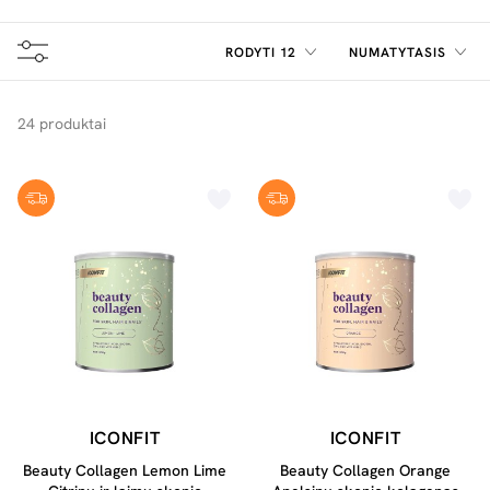
mūsų produktai yra praturtinti būtent tokiais elementais
kaip biotinas, cinkas, selenas, bei įvairūs vitaminai ir
mineralai, kurie yra būtini grožiui palaikyti.
RODYTI 12
NUMATYTASIS
24 produktai
ICONFIT
ICONFIT
Beauty Collagen Lemon Lime
Beauty Collagen Orange