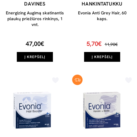
DAVINES
HANKINTATUKKU
Energizing Augimą skatinantis
Evonia Anti Grey Hair, 60
plaukų priežiūros rinkinys, 1
kaps.
vnt.
47,00€
5,70€
11,90€
Į KREPŠELĮ
Į KREPŠELĮ