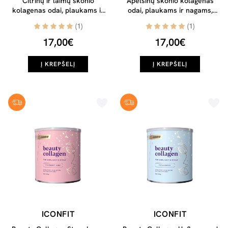
Citrinų ir laimų skonio
Apelsinų skonio kolagenas
kolagenas odai, plaukams ir
odai, plaukams ir nagams,
nagams, 300g
300g
(1)
(1)
17,00€
17,00€
Į KREPŠELĮ
Į KREPŠELĮ
ICONFIT
ICONFIT