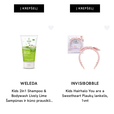
Į KREPŠELĮ
Į KREPŠELĮ
WELEDA
INVISIBOBBLE
Kids 2in1 Shampoo &
Kids Hairhalo You are a
Bodywash Lively Lime
Sweetheart Plaukų lankelis,
Šampūnas ir kūno prausiklis
1vnt
vaikams, 150ml