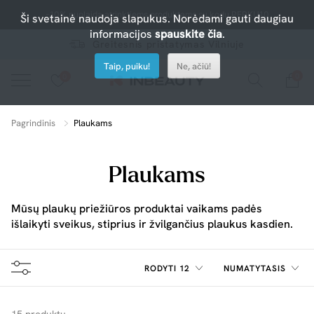
-10% nuolaida atrinktiems produktams su kodu PERKU10
Ši svetainė naudoja slapukus. Norėdami gauti daugiau
informacijos
spauskite čia
.
Greitesnis pristatymas Vilniuje
Taip, puiku!
Ne, ačiū!
0
0
Spauskite ant širdelės ir pridėkite prie mėgiamiausių.
peržiūrėkite mūsų naujus produktus arba naudokite paiešką, jei ieškote ko nors konkretaus.
Pagrindinis
Plaukams
Plaukams
Mūsų plaukų priežiūros produktai vaikams padės
išlaikyti sveikus, stiprius ir žvilgančius plaukus kasdien.
RODYTI 12
NUMATYTASIS