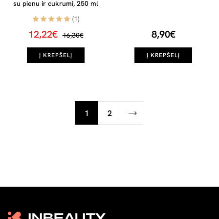
su pienu ir cukrumi, 250 ml
(1)
12,22€
8,90€
16,30€
Į KREPŠELĮ
Į KREPŠELĮ
1
2