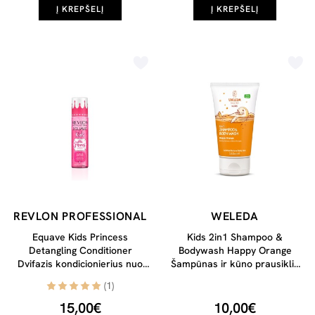
Į KREPŠELĮ
Į KREPŠELĮ
REVLON PROFESSIONAL
WELEDA
Equave Kids Princess
Kids 2in1 Shampoo &
Detangling Conditioner
Bodywash Happy Orange
Dvifazis kondicionierius nuo
Šampūnas ir kūno prausiklis
plaukų vėlimosi vaikams,
vaikams, 150ml
(1)
200ml
15,00€
10,00€