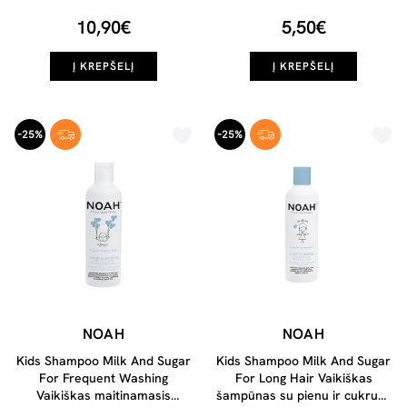
10,90€
5,50€
Į KREPŠELĮ
Į KREPŠELĮ
-25%
-25%
NOAH
NOAH
Kids Shampoo Milk And Sugar
Kids Shampoo Milk And Sugar
For Frequent Washing
For Long Hair Vaikiškas
Vaikiškas maitinamasis
šampūnas su pienu ir cukrumi