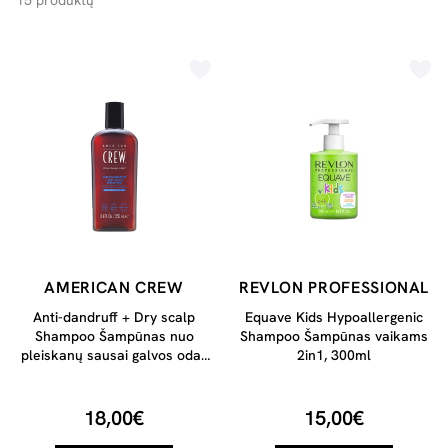
15 produktų
AMERICAN CREW
REVLON PROFESSIONAL
Anti-dandruff + Dry scalp
Equave Kids Hypoallergenic
Shampoo Šampūnas nuo
Shampoo Šampūnas vaikams
pleiskanų sausai galvos odai,
2in1, 300ml
250ml
18,00€
15,00€