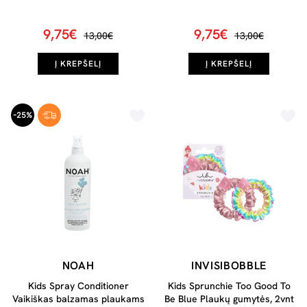
šampūnas su pienu ir cukrumi
ilgiems plaukams, 250 ml
dažnam naudojimui, 250 ml
9,75€
9,75€
13,00€
13,00€
Į KREPŠELĮ
Į KREPŠELĮ
-25%
NOAH
INVISIBOBBLE
Kids Spray Conditioner
Kids Sprunchie Too Good To
Vaikiškas balzamas plaukams
Be Blue Plaukų gumytės, 2vnt