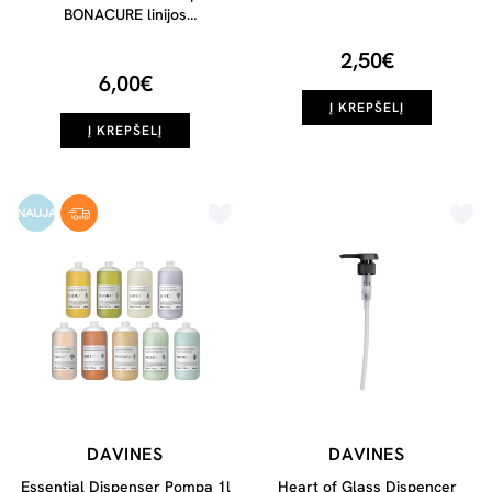
BONACURE linijos
priemonėms, 1vn
2,50€
6,00€
Į KREPŠELĮ
Į KREPŠELĮ
NAUJA
DAVINES
DAVINES
Essential Dispenser Pompa 1l
Heart of Glass Dispencer