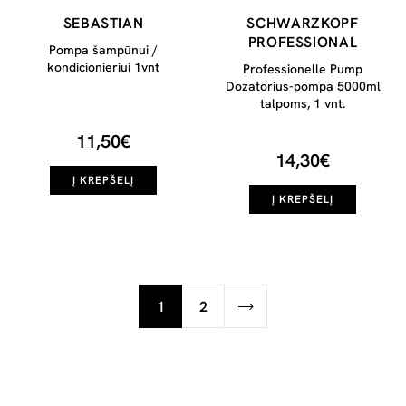
SEBASTIAN
SCHWARZKOPF
PROFESSIONAL
Pompa šampūnui /
kondicionieriui 1vnt
Professionelle Pump
Dozatorius-pompa 5000ml
talpoms, 1 vnt.
11,50€
14,30€
Į KREPŠELĮ
Į KREPŠELĮ
1
2