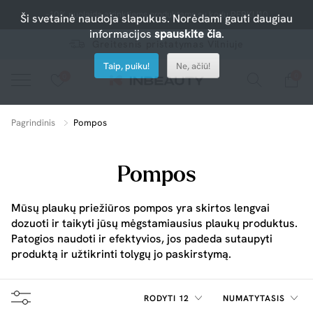
-10% nuolaida atrinktiems produktams su kodu PERKU10
Ši svetainė naudoja slapukus. Norėdami gauti daugiau
informacijos
spauskite čia
.
Greitesnis pristatymas Vilniuje
Taip, puiku!
Ne, ačiū!
0
0
Spauskite ant širdelės ir pridėkite prie mėgiamiausių.
peržiūrėkite mūsų naujus produktus arba naudokite paiešką, jei ieškote ko nors konkretaus.
Pagrindinis
Pompos
Pompos
Mūsų plaukų priežiūros pompos yra skirtos lengvai
dozuoti ir taikyti jūsų mėgstamiausius plaukų produktus.
Patogios naudoti ir efektyvios, jos padeda sutaupyti
produktą ir užtikrinti tolygų jo paskirstymą.
RODYTI 12
NUMATYTASIS