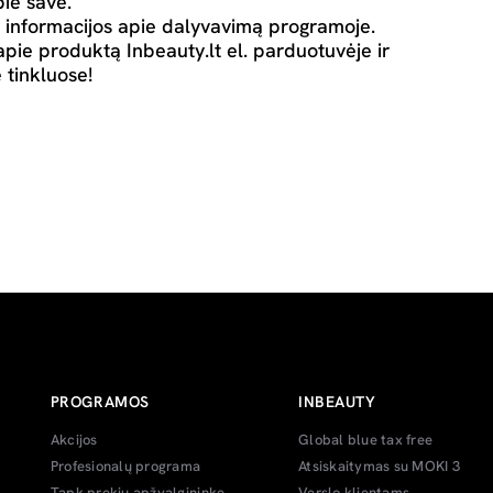
ie save.
 informacijos apie dalyvavimą programoje.
apie produktą Inbeauty.lt el. parduotuvėje ir
 tinkluose!
PROGRAMOS
INBEAUTY
Akcijos
Global blue tax free
Profesionalų programa
Atsiskaitymas su MOKI 3
Tapk prekių apžvalgininke
Verslo klientams