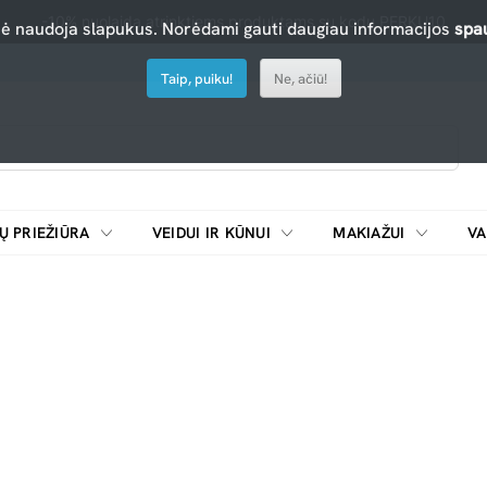
-10% nuolaida atrinktiems produktams su kodu PERKU10
nė naudoja slapukus. Norėdami gauti daugiau informacijos
spau
Taip, puiku!
Ne, ačiū!
Ų PRIEŽIŪRA
VEIDUI IR KŪNUI
MAKIAŽUI
VA
Emulsijos, oksidatoriai ir skiedikliai plaukų dažymui
ŠALDYTUVAI/