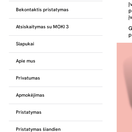
Į
Bekontaktis pristatymas
p
į
Atsiskaitymas su MOKI 3
G
p
Slapukai
Apie mus
Privatumas
Apmokėjimas
Pristatymas
Pristatymas šiandien