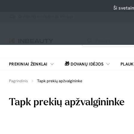
Ši svetai
Greitesnis pristatymas Vilniuje
🎁
PREKINIAI ŽENKLAI
DOVANŲ IDĖJOS
PLAUK
SKUTIMOSI MAŠINĖLĖS, BARZDASKUTĖS
Pagrindinis
Tapk prekių apžvalgininke
Tapk prekių apžvalgininke