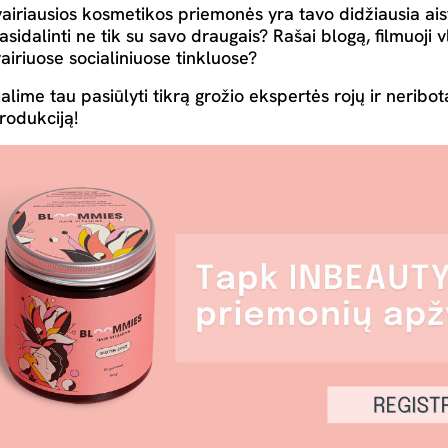
vairiausios kosmetikos priemonės yra tavo didžiausia ais
asidalinti ne tik su savo draugais? Rašai blogą, filmuoji 
vairiuose socialiniuose tinkluose?
alime tau pasiūlyti tikrą grožio ekspertės rojų ir nerib
rodukciją!