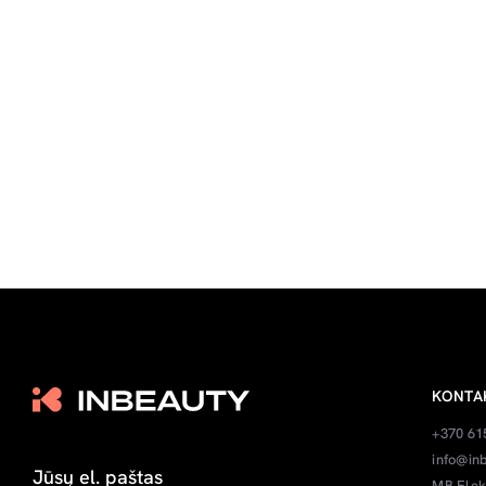
KONTA
+370 61
info@inb
MB Elek