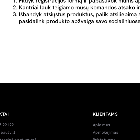
Pildyk registracijos formą ir papasakok mums ap
Kantriai lauk teigiamo mūsų komandos atsako ir
Išbandyk atsiųstus produktus, palik atsiliepimą 
pasidalink produkto apžvalga savo socialiniuose
KTAI
KLIENTAMS
5 22122
Apie mus
eauty.lt
Apmokėjimas
troninė parduotuvė
Pristatymas