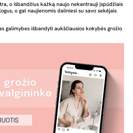
tra, o išbandžius kažką naujo nekantrauji įspūdžiais
vlogus, o gal naujienomis daliniesi su savo sekėjais
otas galimybes išbandyti aukščiausios kokybės grožio