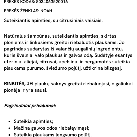
PREKĖS KODAS: 8034063520016
PREKĖS ŽENKLAS: NOAH
Suteikiantis apimties, su citrusiniais vaisiais.
Natūralus šampūnas, suteikiantis apimties, skirtas
ploniems ir linkusiems greitai riebaluotis plaukams. Jo
pagrindas sudarytas iš valančių augalinių ingredientų,
kurie švelniai valo plaukus ir galvos odą. Sudėtyje esantys
eteriniai aliejai, citrusai, apelsinai ir bergamotės suteikia
plaukams purumo, šviežumo pojūtį, užtikrina blizgesį.
RINKITĖS, JEI
plaukų šaknys greitai riebaluojasi, o galiukai
plonėja ir yra sausi.
Pagrindiniai privalumai:
Suteikia apimties;
Mažina galvos odos riebaląvimąsi;
Suteikia plaukams lengvumo pojūtį.