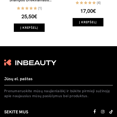
Shampoo Drėkinamasis
(4)
šampūnas garbanoms, 300ml
(1)
17,00€
25,50€
Į KREPŠELĮ
Į KREPŠELĮ
Prenumeruokite mūsų naujienlaiškį ir būkite pirmieji sužinoję
apie naujausius mūsų pasiūlymus bei produktus.
SEKITE MUS