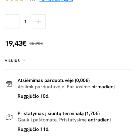
19,43€
25,90€
VILNIUS
Atsiėmimas parduotuvėje (0,00€)
Atsiimk parduotuvėje. Paruošime
pirmadienį
Rugpjūčio 10d.
Pristatymas į siuntų terminalą (1,70€)
Gauk į paštomatą. Pristatysime
antradienį
Rugpjūčio 11d.