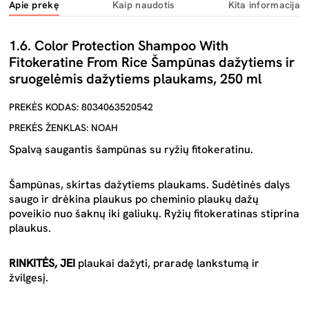
Apie prekę
Kaip naudotis
Kita informacija
1.6. Color Protection Shampoo With
Fitokeratine From Rice Šampūnas dažytiems ir
sruogelėmis dažytiems plaukams, 250 ml
PREKĖS KODAS: 8034063520542
PREKĖS ŽENKLAS: NOAH
Spalvą saugantis šampūnas su ryžių fitokeratinu.
Šampūnas, skirtas dažytiems plaukams. Sudėtinės dalys
saugo ir drėkina plaukus po cheminio plaukų dažų
poveikio nuo šaknų iki galiukų. Ryžių fitokeratinas stiprina
plaukus.
RINKITĖS, JEI
plaukai dažyti, praradę lankstumą ir
žvilgesį.