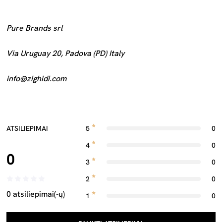
Pure Brands srl
Via Uruguay 20, Padova (PD) Italy
info@zighidi.com
ATSILIEPIMAI
5
0
4
0
0
3
0
2
0
0 atsiliepimai(-ų)
1
0