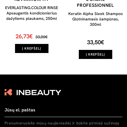
PROFESSIONNEL
EVERLASTING.COLOUR RINSE
Apsaugantis kondicionierius
Keratin Alpha Sleek Shampoo
dažytiems plaukams, 250ml
Glotninamasis šampūnas,
300ml
26,73€
33,00€
33,50€
Į KREPŠELĮ
Į KREPŠELĮ
Prenumeruokite mūsų naujienlaiškį ir būkite pirmieji sužinoję