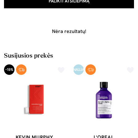
PALIKTI ATSILIEPIMĄ
Nėra rezultatų!
Susijusios prekės
-19%
NAUJA
KEVIN.MURPHY
L'OREAL