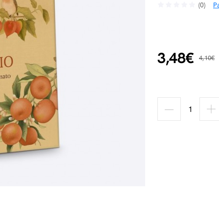
(0)
Pa
3,48€
4,10€