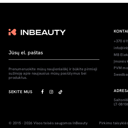
KONTA
+370 61
info@inb
MB Elek
Įmonės 
PVM mok
Prenumeruokite mūsų naujienlaiškį ir būkite pirmieji
sužinoję apie naujausius mūsų pasiūlymus bei
Swedban
produktus.
ADRES
SEKITE MUS
Saltoniš
LT-08106
© 2015 - 2026 Visos teisės saugomos
InBeauty
Pirkimo taisyklė