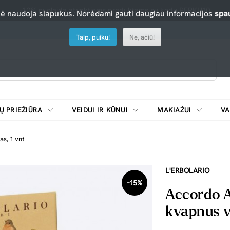
-10% nuolaida atrinktiems produktams su kodu PERKU10
nė naudoja slapukus. Norėdami gauti daugiau informacijos
spau
Taip, puiku!
Ne, ačiū!
Ų PRIEŽIŪRA
VEIDUI IR KŪNUI
MAKIAŽUI
VA
Emulsijos, oksidatoriai ir skiedikliai plaukų dažymui
ŠALDYTUVAI/
s, 1 vnt
L'ERBOLARIO
-15%
Accordo A
kvapnus v