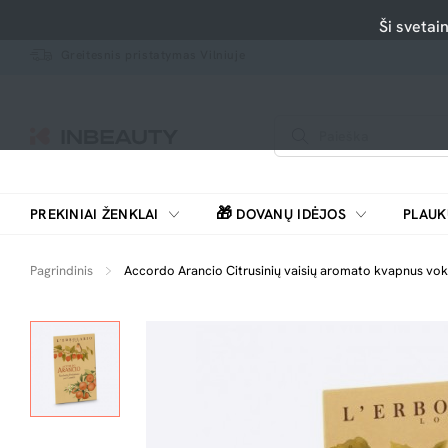
Ši svetai
Greitesnis pristatymas Vilniuje
🎁
PREKINIAI ŽENKLAI
DOVANŲ IDĖJOS
PLAUK
SKUTIMOSI MAŠINĖLĖS, BARZDASKUTĖS
Pagrindinis
Accordo Arancio Citrusinių vaisių aromato kvapnus voka