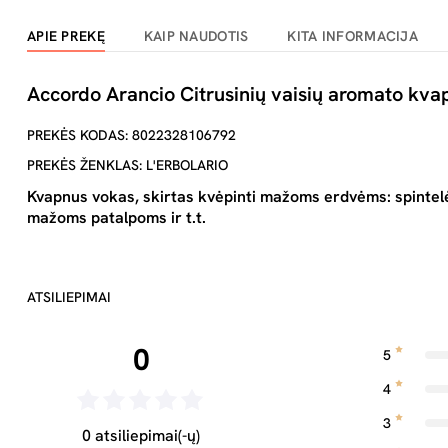
APIE PREKĘ
KAIP NAUDOTIS
KITA INFORMACIJA
Accordo Arancio Citrusinių vaisių aromato kva
PREKĖS KODAS: 8022328106792
PREKĖS ŽENKLAS: L'ERBOLARIO
Kvapnus vokas, skirtas kvėpinti mažoms erdvėms: spintel
mažoms patalpoms ir t.t.
ATSILIEPIMAI
0
5
4
3
0 atsiliepimai(-ų)