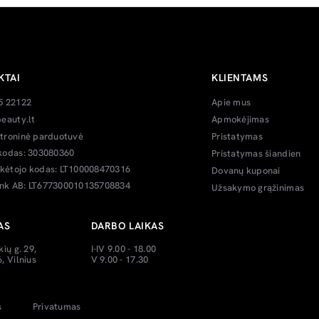
KTAI
KLIENTAMS
5 22122
Apie mus
eauty.lt
Apmokėjimas
troninė parduotuvė
Pristatymas
kodas: 303080360
Pristatymas šiandien
ėtojo kodas: LT100008470316
Dovanų kuponai
k AB: LT677300010135708834
Užsakymo grąžinimas
AS
DARBO LAIKAS
kių g. 29,
I-IV 9.00 - 18.00
, Vilnius
V 9.00 - 17.30
s
Privatumas