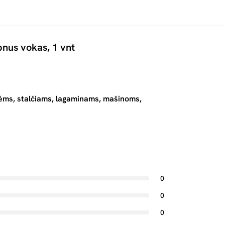
pnus vokas, 1 vnt
ėms, stalčiams, lagaminams, mašinoms,
0
0
0