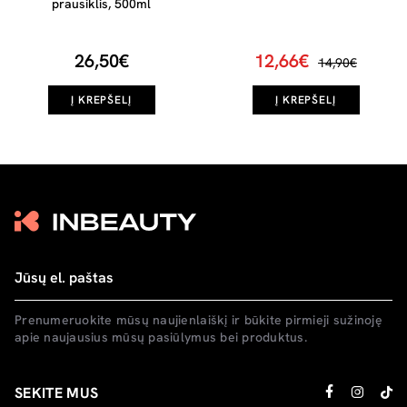
prausiklis, 500ml
26,50€
12,66€
14,90€
Į KREPŠELĮ
Į KREPŠELĮ
Prenumeruokite mūsų naujienlaiškį ir būkite pirmieji sužinoję
apie naujausius mūsų pasiūlymus bei produktus.
SEKITE MUS