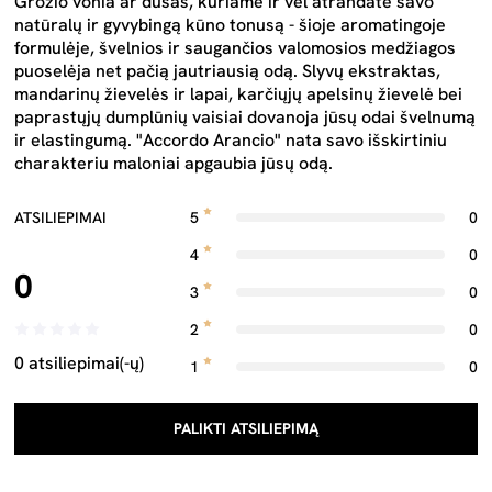
Grožio vonia ar dušas, kuriame ir vėl atrandate savo
natūralų ir gyvybingą kūno tonusą - šioje aromatingoje
formulėje, švelnios ir saugančios valomosios medžiagos
puoselėja net pačią jautriausią odą. Slyvų ekstraktas,
mandarinų žievelės ir lapai, karčiųjų apelsinų žievelė bei
paprastųjų dumplūnių vaisiai dovanoja jūsų odai švelnumą
ir elastingumą. "Accordo Arancio" nata savo išskirtiniu
charakteriu maloniai apgaubia jūsų odą.
ATSILIEPIMAI
5
0
4
0
0
3
0
2
0
0 atsiliepimai(-ų)
1
0
PALIKTI ATSILIEPIMĄ