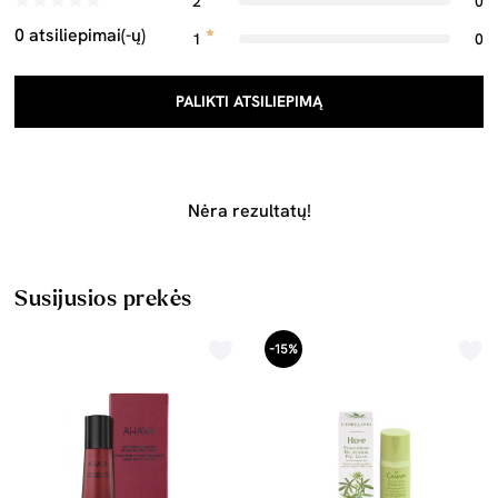
2
0
0 atsiliepimai(-ų)
1
0
PALIKTI ATSILIEPIMĄ
Nėra rezultatų!
Susijusios prekės
-15%