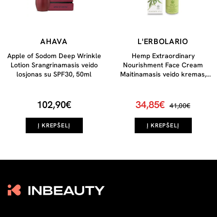
AHAVA
L'ERBOLARIO
Apple of Sodom Deep Wrinkle
Hemp Extraordinary
Lotion Srangrinamasis veido
Nourishment Face Cream
losjonas su SPF30, 50ml
Maitinamasis veido kremas,
50ml
102,90€
34,85€
41,00€
Į KREPŠELĮ
Į KREPŠELĮ