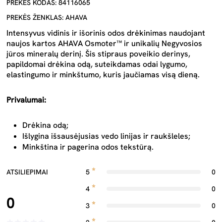
PREKĖS KODAS: 84116065
PREKĖS ŽENKLAS: AHAVA
Intensyvus vidinis ir išorinis odos drėkinimas naudojant
naujos kartos AHAVA Osmoter™ ir unikalių Negyvosios
jūros mineralų derinį. Šis stipraus poveikio derinys,
papildomai drėkina odą, suteikdamas odai lygumo,
elastingumo ir minkštumo, kuris jaučiamas visą dieną.
Privalumai:
Drėkina odą;
Išlygina išsausėjusias vedo linijas ir raukšleles;
Minkština ir pagerina odos tekstūrą.
ATSILIEPIMAI
5
0
4
0
0
3
0