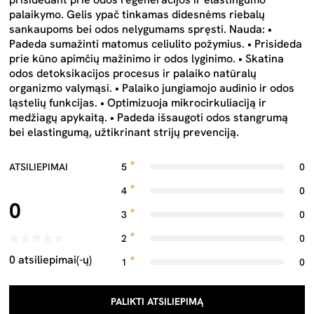
palaikymo. Gelis ypač tinkamas didesnėms riebalų
sankaupoms bei odos nelygumams spręsti. Nauda: •
Padeda sumažinti matomus celiulito požymius. • Prisideda
prie kūno apimčių mažinimo ir odos lyginimo. • Skatina
odos detoksikacijos procesus ir palaiko natūralų
organizmo valymąsi. • Palaiko jungiamojo audinio ir odos
ląstelių funkcijas. • Optimizuoja mikrocirkuliaciją ir
medžiagų apykaitą. • Padeda išsaugoti odos stangrumą
bei elastingumą, užtikrinant strijų prevenciją.
ATSILIEPIMAI
5
0
4
0
0
3
0
2
0
0 atsiliepimai(-ų)
1
0
PALIKTI ATSILIEPIMĄ