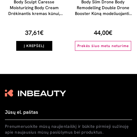
Body Sculpt Caresse
Body Slim Drone Body
Moisturizing Body Cream
Remodelling Double Drone
Drėkinantis kremas kūnui,
Booster Kūną modeliuojantis
250ml
dvigubo poveikio serumas,
40ml
37,61€
44,00€
Į KREPŠELĮ
Prekės šiuo metu neturime
Prenumeruokite mūsų naujienlaiškį ir būkite pirmieji sužinoję
apie naujausius mūsų pasiūlymus bei produktus.