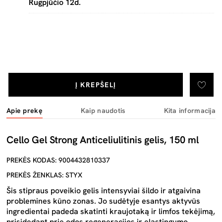
Rugpjūčio 12d.
Į KREPŠELĮ
Apie prekę
Kaip naudotis
Kita informacija
Cello Gel Strong Anticeliulitinis gelis, 150 ml
PREKĖS KODAS: 9004432810337
PREKĖS ŽENKLAS: STYX
Šis stipraus poveikio gelis intensyviai šildo ir atgaivina
problemines kūno zonas. Jo sudėtyje esantys aktyvūs
ingredientai padeda skatinti kraujotaką ir limfos tekėjimą,
prisidedant prie odos regeneracijos ir elastingumo