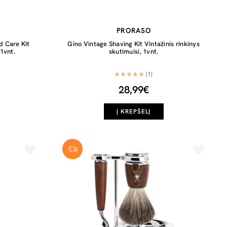
PRORASO
d Care Kit
Gino Vintage Shaving Kit Vintažinis rinkinys
 1vnt.
skutimuisi, 1vnt.
(1)
28,99€
Į KREPŠELĮ