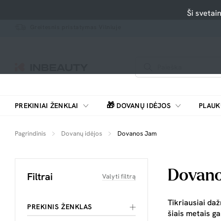
Ši svetai
Greitesnis pristatymas Vilniuje
🎁
PREKINIAI ŽENKLAI
DOVANŲ IDĖJOS
PLAUK
SKUTIMOSI MAŠINĖLĖS, BARZDASKUTĖS
Pagrindinis
Dovanų idėjos
Dovanos Jam
Dovan
Filtrai
Valyti filtrą
Tikriausiai daž
PREKINIS ŽENKLAS
šiais metais g