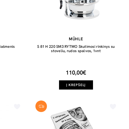
MÜHLE
iašmenis
S 81 H 220 SM3 RYTMO Skutimosi rinkinys su
stoveliu, rudos spalvos, 1vnt
110,00€
Į KREPŠELĮ