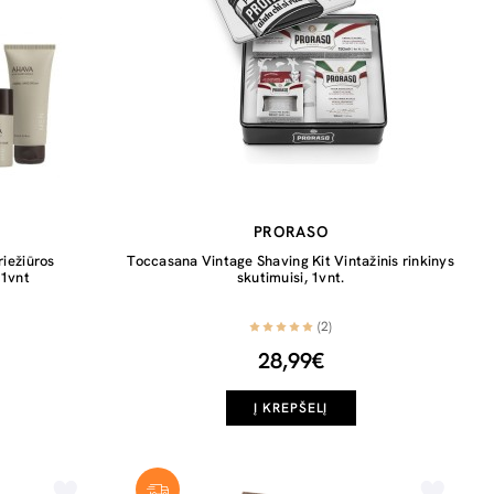
PRORASO
riežiūros
Toccasana Vintage Shaving Kit Vintažinis rinkinys
 1vnt
skutimuisi, 1vnt.
(2)
28,99€
Į KREPŠELĮ