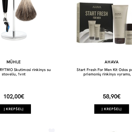
MÜHLE
AHAVA
 RYTMO Skutimosi rinkinys su
Start Fresh For Men Kit Odos p
stoveliu, 1vnt
priemonių rinkinys vyrams,
102,00€
58,90€
Į KREPŠELĮ
Į KREPŠELĮ