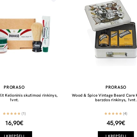
PRORASO
PRORASO
it Kelioninis skutimosi rinkinys,
Wood & Spice Vintage Beard Care Ki
1vnt.
barzdos rinkinys, 1vnt.
(1)
(4)
16,90€
45,99€
Į KREPŠELĮ
Į KREPŠELĮ