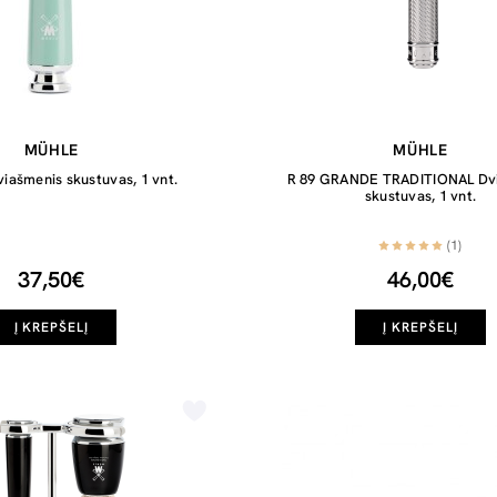
MÜHLE
MÜHLE
viašmenis skustuvas, 1 vnt.
R 89 GRANDE TRADITIONAL Dv
skustuvas, 1 vnt.
(1)
37,50€
46,00€
Į KREPŠELĮ
Į KREPŠELĮ