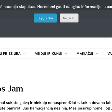
-10% nuolaida atrinktiems produktams su kodu PERKU10
nė naudoja slapukus. Norėdami gauti daugiau informacijos
spau
Taip, puiku!
Ne, ačiū!
Ų PRIEŽIŪRA
VEIDUI IR KŪNUI
MAKIAŽUI
VA
Emulsijos, oksidatoriai ir skiedikliai plaukų dažymui
ŠALDYTUVAI/
os Jam
nai sukate galvą ir niekaip nenusprendžiate, kokia dovana labi
alite pamiršti Jus kamuojančią nežinią. Mes pasirūpinome, jog J