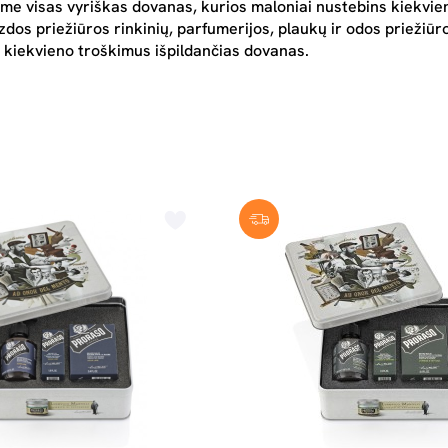
ome visas vyriškas dovanas, kurios maloniai nustebins kiekvi
zdos priežiūros rinkinių, parfumerijos, plaukų ir odos priežiū
e kiekvieno troškimus išpildančias dovanas.