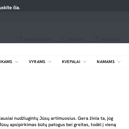
skite čia
.
0
0
Mėgstamiausi
Paskyra
Krepšelis
Spauskite ant širdelės ir pridėkite prie mėgiamiausių.
peržiūrėkite mūsų naujus produktus arba naudokite paiešką, jei ieškote ko nors konkretaus.
IKAMS
VYRAMS
KVEPALAI
NAMAMS
ŠILDYTUVAI KOSMETIKAI
ausiai nudžiugintų Jūsų artimuosius. Gera žinia ta, jog
ūsų apsipirkimas būtų patogus bei greitas, todėl į vieną