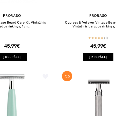
PRORASO
PRORASO
tage Beard Care Kit Vintažinis
Cypress & Vetyver Vintage Bear
zdos rinkinys, 1vnt.
Vintažinis barzdos rinkinys,
(1)
45,99€
45,99€
Į KREPŠELĮ
Į KREPŠELĮ