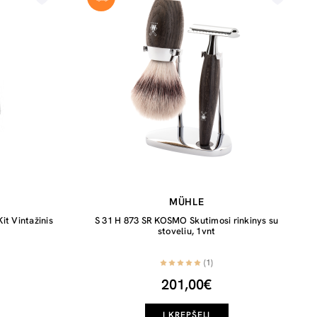
MÜHLE
t Vintažinis
S 31 H 873 SR KOSMO Skutimosi rinkinys su
stoveliu, 1vnt
(1)
201,00€
Į KREPŠELĮ