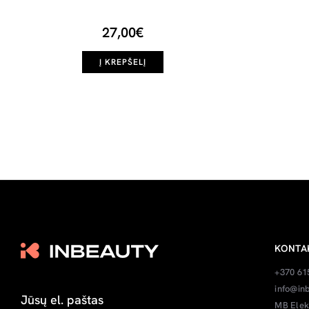
27,00€
Į KREPŠELĮ
KONTA
+370 61
info@inb
MB Elek