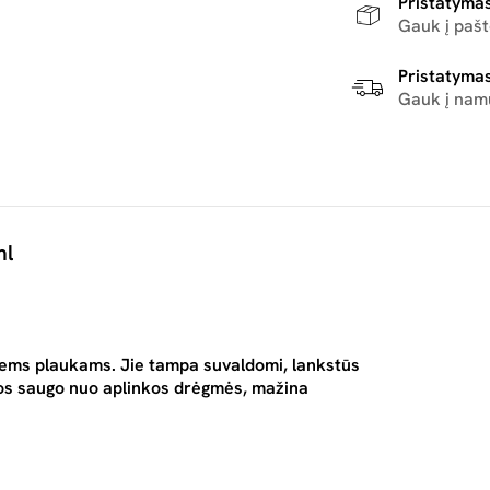
Pristatymas
Gauk į paš
Pristatymas
Gauk į nam
ml
oniems plaukams. Jie tampa suvaldomi, lankstūs
utos saugo nuo aplinkos drėgmės, mažina