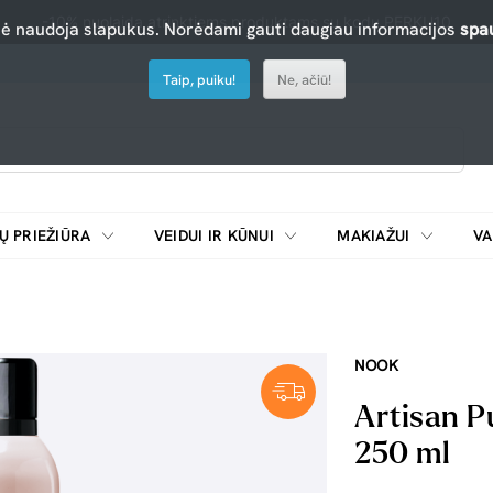
-10% nuolaida atrinktiems produktams su kodu PERKU10
nė naudoja slapukus. Norėdami gauti daugiau informacijos
spau
Taip, puiku!
Ne, ačiū!
Ų PRIEŽIŪRA
VEIDUI IR KŪNUI
MAKIAŽUI
VA
Emulsijos, oksidatoriai ir skiedikliai plaukų dažymui
ŠALDYTUVAI/
NOOK
Artisan P
250 ml