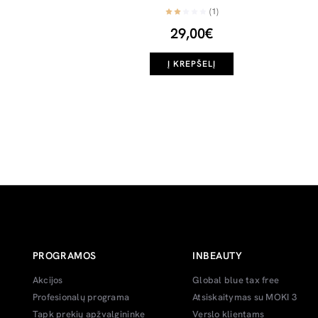
(1)
29,00€
Į KREPŠELĮ
PROGRAMOS
INBEAUTY
Akcijos
Global blue tax free
Profesionalų programa
Atsiskaitymas su MOKI 3
Tapk prekių apžvalgininke
Verslo klientams