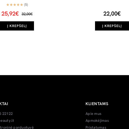
(5)
25,92€
22,00€
32,00€
Į KREPŠELĮ
Į KREPŠELĮ
KTAI
KLIENTAMS
5 22122
Apie mus
eauty.lt
Apmokėjimas
troninė parduotuvė
Pristatymas