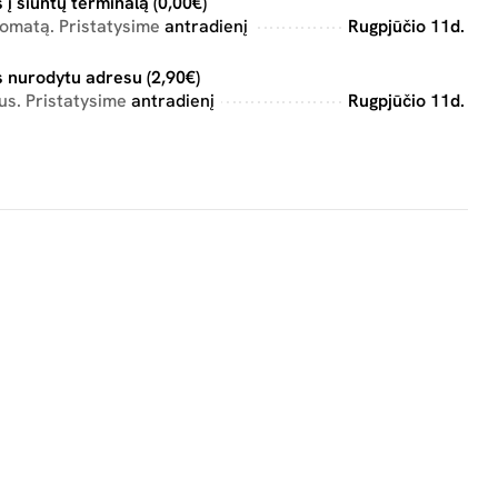
 į siuntų terminalą (0,00€)
tomatą. Pristatysime
antradienį
Rugpjūčio 11d.
 nurodytu adresu (2,90€)
us. Pristatysime
antradienį
Rugpjūčio 11d.