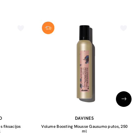
O
DAVINES
s fiksacijos
Volume Boosting Mousse Gausumo putos, 250
l
ml