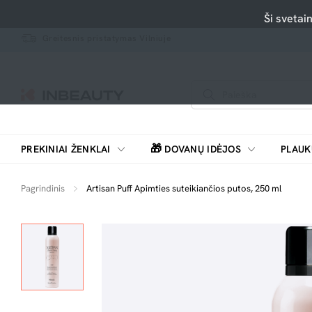
Ši svetai
Greitesnis pristatymas Vilniuje
🎁
PREKINIAI ŽENKLAI
DOVANŲ IDĖJOS
PLAUK
SKUTIMOSI MAŠINĖLĖS, BARZDASKUTĖS
Pagrindinis
Artisan Puff Apimties suteikiančios putos, 250 ml