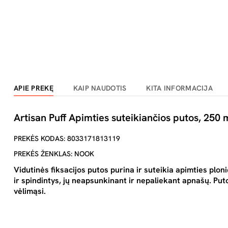
APIE PREKĘ
KAIP NAUDOTIS
KITA INFORMACIJA
Artisan Puff Apimties suteikiančios putos, 250 
PREKĖS KODAS: 8033171813119
PREKĖS ŽENKLAS: NOOK
Vidutinės fiksacijos putos purina ir suteikia apimties pl
ir spindintys, jų neapsunkinant ir nepaliekant apnašų. P
vėlimąsi.