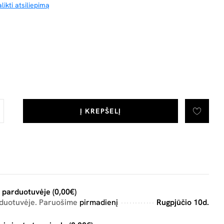
likti atsiliepimą
Į KREPŠELĮ
 parduotuvėje (0,00€)
rduotuvėje. Paruošime
pirmadienį
Rugpjūčio 10d.