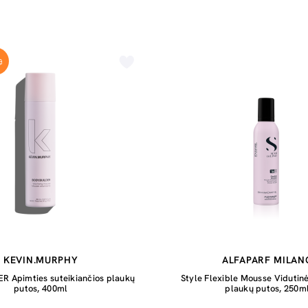
KEVIN.MURPHY
ALFAPARF MILAN
R Apimties suteikiančios plaukų
Style Flexible Mousse Vidutinė
putos, 400ml
plaukų putos, 250m