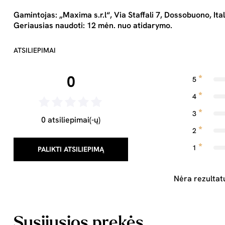
Gamintojas: „Maxima s.r.l“, Via Staffali 7, Dossobuono, Ital
Geriausias naudoti: 12 mėn. nuo atidarymo.
ATSILIEPIMAI
0
5
4
3
0 atsiliepimai(-ų)
2
1
PALIKTI ATSILIEPIMĄ
Nėra rezultat
Susijusios prekės