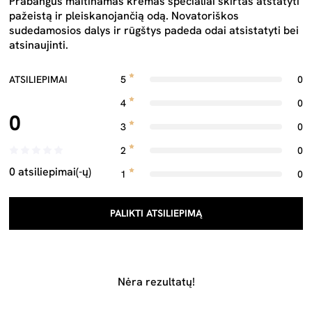
Prabangus maitinamas kremas specialiai skirtas atstatyti
pažeistą ir pleiskanojančią odą. Novatoriškos
sudedamosios dalys ir rūgštys padeda odai atsistatyti bei
atsinaujinti.
ATSILIEPIMAI
5
0
4
0
0
3
0
2
0
0 atsiliepimai(-ų)
1
0
PALIKTI ATSILIEPIMĄ
Nėra rezultatų!