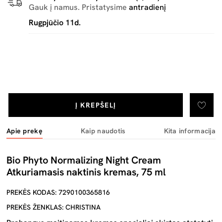
Gauk į namus. Pristatysime
antradienį
Rugpjūčio 11d.
Į KREPŠELĮ
Apie prekę
Kaip naudotis
Kita informacija
Bio Phyto Normalizing Night Cream
Atkuriamasis naktinis kremas, 75 ml
PREKĖS KODAS: 7290100365816
PREKĖS ŽENKLAS: CHRISTINA