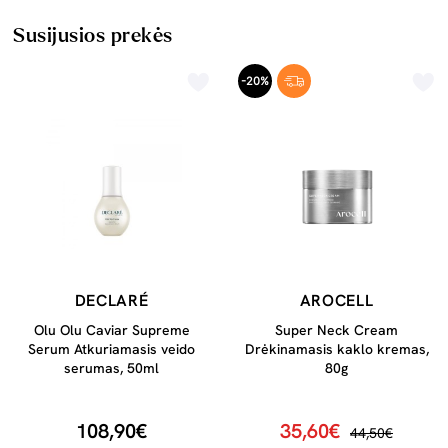
Susijusios prekės
-20%
DECLARÉ
AROCELL
Olu Olu Caviar Supreme
Super Neck Cream
Serum Atkuriamasis veido
Drėkinamasis kaklo kremas,
serumas, 50ml
80g
108,90€
35,60€
44,50€