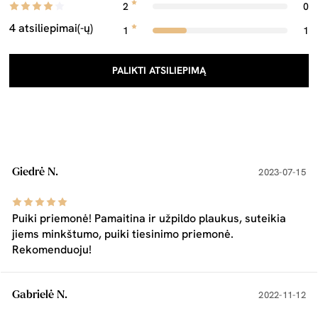
2
0
4 atsiliepimai(-ų)
1
1
PALIKTI ATSILIEPIMĄ
Giedrė N.
2023-07-15
Puiki priemonė! Pamaitina ir užpildo plaukus, suteikia
jiems minkštumo, puiki tiesinimo priemonė.
Rekomenduoju!
Gabrielė N.
2022-11-12