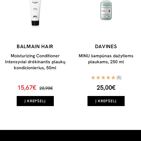
BALMAIN HAIR
DAVINES
Moisturizing Conditioner
MINU šampūnas dažytiems
Intensyviai drėkinantis plaukų
plaukams, 250 ml
kondicionierius, 50ml
(5)
15,67€
25,00€
20,90€
Į KREPŠELĮ
Į KREPŠELĮ