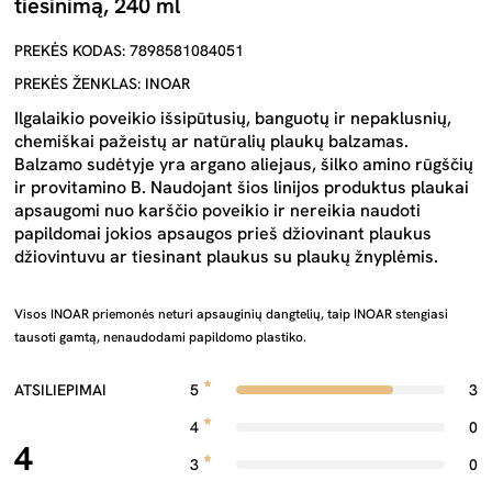
tiesinimą, 240 ml
PREKĖS KODAS: 7898581084051
PREKĖS ŽENKLAS: INOAR
Ilgalaikio poveikio išsipūtusių, banguotų ir nepaklusnių,
chemiškai pažeistų ar natūralių plaukų balzamas.
Balzamo sudėtyje yra argano aliejaus, šilko amino rūgščių
ir provitamino B. Naudojant šios linijos produktus plaukai
apsaugomi nuo karščio poveikio ir nereikia naudoti
papildomai jokios apsaugos prieš džiovinant plaukus
džiovintuvu ar tiesinant plaukus su plaukų žnyplėmis.
Visos INOAR priemonės neturi apsauginių dangtelių, taip INOAR stengiasi
tausoti gamtą, nenaudodami papildomo plastiko.
ATSILIEPIMAI
5
3
4
0
4
3
0