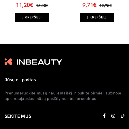
11,20€
9,71€
16,00€
12,95€
Į KREPŠELĮ
Į KREPŠELĮ
Prenumeruokite mūsų naujienlaiškį ir būkite pirmieji sužinoję
apie naujausius mūsų pasiūlymus bei produktus.
SEKITE MUS