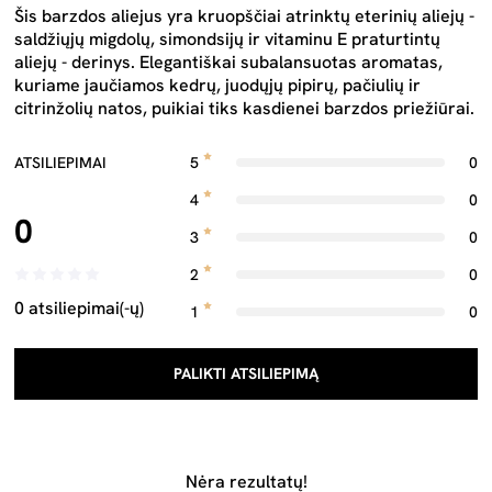
Šis barzdos aliejus yra kruopščiai atrinktų eterinių aliejų -
saldžiųjų migdolų, simondsijų ir vitaminu E praturtintų
aliejų - derinys. Elegantiškai subalansuotas aromatas,
kuriame jaučiamos kedrų, juodųjų pipirų, pačiulių ir
citrinžolių natos, puikiai tiks kasdienei barzdos priežiūrai.
ATSILIEPIMAI
5
0
4
0
0
3
0
2
0
0 atsiliepimai(-ų)
1
0
PALIKTI ATSILIEPIMĄ
Nėra rezultatų!