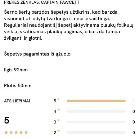
PREKĖS ŽENKLAS: CAPTAIN FAWCETT
Šerno šerių barzdos šepetys užtikrins, kad barzda
visuomet atrodytų tvarkinga ir nepriekaištinga.
Reguliariai naudojant šį šepetį aktyvinama plaukų folikulų
veikla, skatinamas plaukų augimas, o barzda tampa
žvilganti ir glotni.
Šepetys pagamintas iš ąžuolo.
Ilgis 92mm
Plotis 50mm
ATSILIEPIMAI
5
1
4
0
5
3
0
2
0