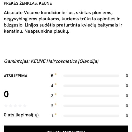
PREKĖS ŽENKLAS: KEUNE
Absolute Volume kondicionierius, skirtas ploniems,
negyvybingiems plaukams, kuriems trūksta apimties ir
blizgesio. Linijos sudėtis praturtinta kviečių baltymais ir
keratinu. Neapsunkina plaukų.
Gamintojas: KEUNE Haircosmetics (Olandija)
ATSILIEPIMAI
5
0
4
0
0
3
0
2
0
0 atsiliepimai(-ų)
1
0