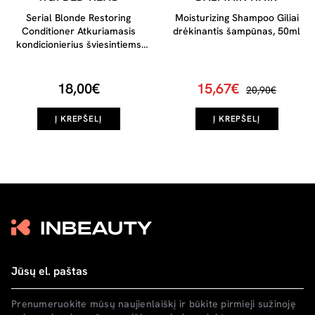
Serial Blonde Restoring
Moisturizing Shampoo Giliai
Conditioner Atkuriamasis
drėkinantis šampūnas, 50ml
kondicionierius šviesintiems
plaukams, 400ml
18,00€
15,67€
20,90€
Į KREPŠELĮ
Į KREPŠELĮ
Prenumeruokite mūsų naujienlaiškį ir būkite pirmieji sužinoję