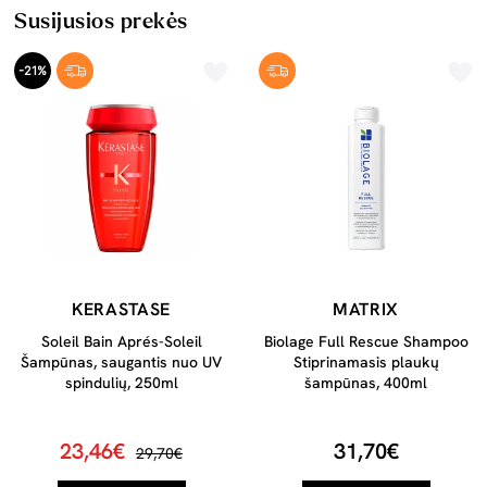
Susijusios prekės
-21%
KERASTASE
MATRIX
Soleil Bain Aprés-Soleil
Biolage Full Rescue Shampoo
Šampūnas, saugantis nuo UV
Stiprinamasis plaukų
spindulių, 250ml
šampūnas, 400ml
23,46€
31,70€
29,70€