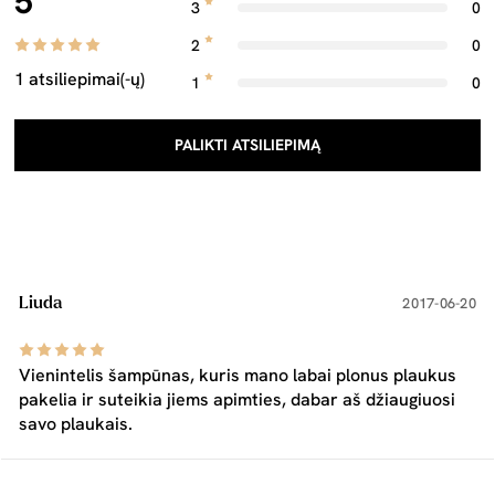
5
3
0
2
0
1 atsiliepimai(-ų)
1
0
PALIKTI ATSILIEPIMĄ
Liuda
2017-06-20
Vienintelis šampūnas, kuris mano labai plonus plaukus
pakelia ir suteikia jiems apimties, dabar aš džiaugiuosi
savo plaukais.