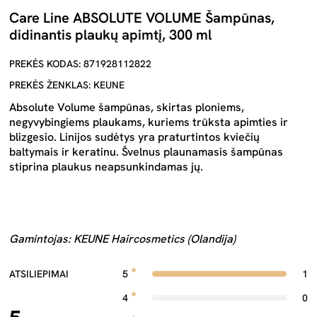
Care Line ABSOLUTE VOLUME Šampūnas,
didinantis plaukų apimtį, 300 ml
PREKĖS KODAS: 871928112822
PREKĖS ŽENKLAS: KEUNE
Absolute Volume šampūnas, skirtas ploniems,
negyvybingiems plaukams, kuriems trūksta apimties ir
blizgesio. Linijos sudėtys yra praturtintos kviečių
baltymais ir keratinu. Švelnus plaunamasis šampūnas
stiprina plaukus neapsunkindamas jų.
Gamintojas: KEUNE Haircosmetics (Olandija)
ATSILIEPIMAI
5
1
4
0