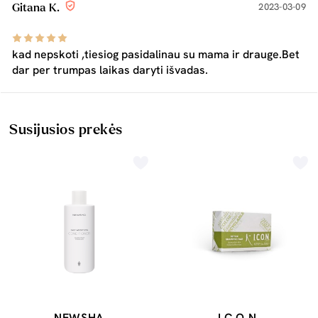
2023-03-09
Gitana K.
kad nepskoti ,tiesiog pasidalinau su mama ir drauge.Bet
dar per trumpas laikas daryti išvadas.
Susijusios prekės
NEWSHA
I.C.O.N.