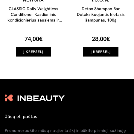
CLASSIC Daily Weightless
Detox Shampoo Bar
Conditioner Kasdieninis
Detoksikuojantis kietasis
kondicionierius sausiems ir
šampūnas, 100g
pažeistiems plaukams, 1000
ml
74,00€
28,00€
Į KREPŠELĮ
Į KREPŠELĮ
Prenumeruokite mūsų naujienlaiškį ir būkite pirmieji sužinoję