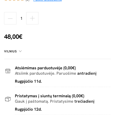
48,00€
VILNIUS
Atsiėmimas parduotuvėje (0,00€)
Atsiimk parduotuvėje. Paruošime
antradienį
Rugpjūčio 11d.
Pristatymas į siuntų terminalą (0,00€)
Gauk į paštomatą. Pristatysime
trečiadienį
Rugpjūčio 12d.