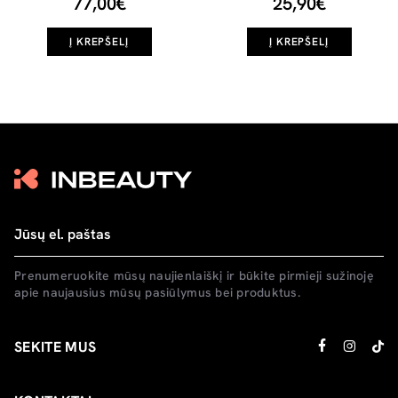
77,00€
25,90€
Į KREPŠELĮ
Į KREPŠELĮ
Prenumeruokite mūsų naujienlaiškį ir būkite pirmieji sužinoję
apie naujausius mūsų pasiūlymus bei produktus.
SEKITE MUS