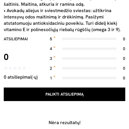
šaltinis. Maitina, atkuria ir ramina odą.
• Avokadų aliejus ir sviestmedžio sviestas: užtikrina
intensyvų odos maitinimą ir drėkinimą. Pasižymi
atstatomuoju antioksidaciniu poveikiu. Turi didelį kiekį
vitamino E ir polinesočiųjų riebalų rūgščių (omega 3 ir 9).
ATSILIEPIMAI
5
0
4
0
0
3
0
2
0
0 atsiliepimai(-ų)
1
0
PALIKTI ATSILIEPIMĄ
Nėra rezultatų!