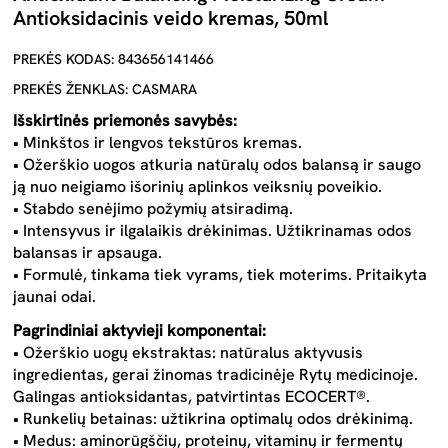
Antioksidacinis veido kremas, 50ml
PREKĖS KODAS: 843656141466
PREKĖS ŽENKLAS: CASMARA
Išskirtinės priemonės savybės:
• Minkštos ir lengvos tekstūros kremas.
• Ožerškio uogos atkuria natūralų odos balansą ir saugo
ją nuo neigiamo išorinių aplinkos veiksnių poveikio.
• Stabdo senėjimo požymių atsiradimą.
• Intensyvus ir ilgalaikis drėkinimas. Užtikrinamas odos
balansas ir apsauga.
• Formulė, tinkama tiek vyrams, tiek moterims. Pritaikyta
jaunai odai.
Pagrindiniai aktyvieji komponentai:
• Ožerškio uogų ekstraktas: natūralus aktyvusis
ingredientas, gerai žinomas tradicinėje Rytų medicinoje.
Galingas antioksidantas, patvirtintas ECOCERT®.
• Runkelių betainas: užtikrina optimalų odos drėkinimą.
• Medus: aminorūgščių, proteinų, vitaminų ir fermentų