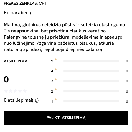
PREKĖS ŽENKLAS: CHI
Be parabenų.
Maitina, glotnina, neleidžia pūstis ir suteikia elastingumo.
Jis neapsunkina, bet prisotina plaukus keratino.
Palengvina tolesnę jų priežiūrą, modeliavimą ir apsaugo
nuo lūžinėjimo. Atgaivina pažeistus plaukus, atkuria
natūralų spindesį, reguliuoja drėgmės balansą.
ATSILIEPIMAI
5
0
4
0
0
3
0
2
0
0 atsiliepimai(-ų)
1
0
PALIKTI ATSILIEPIMĄ