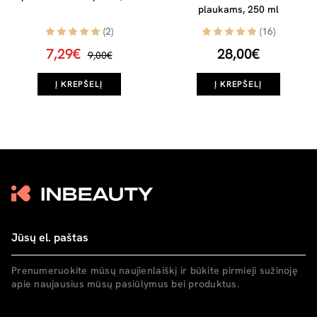
plaukams, 250 ml
(2)
(16)
7,29€
28,00€
9,00€
Į KREPŠELĮ
Į KREPŠELĮ
Prenumeruokite mūsų naujienlaiškį ir būkite pirmieji sužinoję
apie naujausius mūsų pasiūlymus bei produktus.