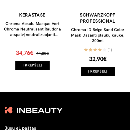
KERASTASE
SCHWARZKOPF
PROFESSIONAL
Chroma Absolu Masque Vert
Chroma Neutralisant Raudoną
Chroma ID Beige Sand Color
atspalvį neutralizuojanti
Mask Dažanti plaukų kaukė,
plaukų kaukė, 150ml
300ml
(1)
34,76€
44,00€
32,90€
Į KREPŠELĮ
Į KREPŠELĮ