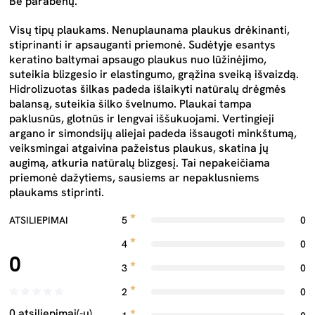
Be parabenų.
Visų tipų plaukams. Nenuplaunama plaukus drėkinanti,
stiprinanti ir apsauganti priemonė. Sudėtyje esantys
keratino baltymai apsaugo plaukus nuo lūžinėjimo,
suteikia blizgesio ir elastingumo, grąžina sveiką išvaizdą.
Hidrolizuotas šilkas padeda išlaikyti natūralų drėgmės
balansą, suteikia šilko švelnumo. Plaukai tampa
paklusnūs, glotnūs ir lengvai iššukuojami. Vertingieji
argano ir simondsijų aliejai padeda išsaugoti minkštumą,
veiksmingai atgaivina pažeistus plaukus, skatina jų
augimą, atkuria natūralų blizgesį. Tai nepakeičiama
priemonė dažytiems, sausiems ar nepaklusniems
plaukams stiprinti.
ATSILIEPIMAI
5
0
4
0
0
3
0
2
0
0 atsiliepimai(-ų)