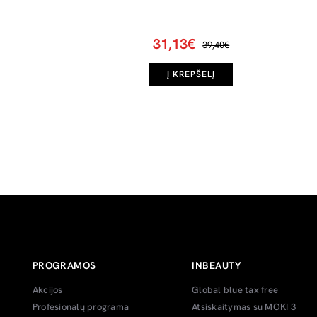
31,13€
39,40€
Į KREPŠELĮ
PROGRAMOS
INBEAUTY
Akcijos
Global blue tax free
Profesionalų programa
Atsiskaitymas su MOKI 3