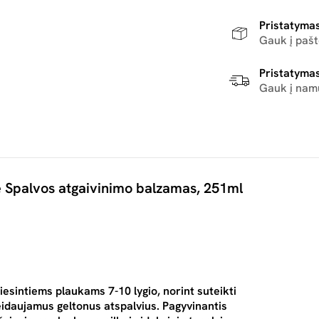
Pristatymas
Gauk į paš
Pristatymas
Gauk į nam
de Spalvos atgaivinimo balzamas, 251ml
intiems plaukams 7-10 lygio, norint suteikti
eidaujamus geltonus atspalvius. Pagyvinantis