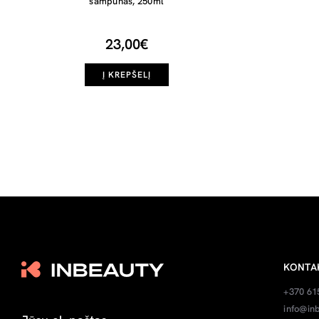
šampūnas, 250ml
23,00€
Į KREPŠELĮ
KONTA
+370 61
info@inb