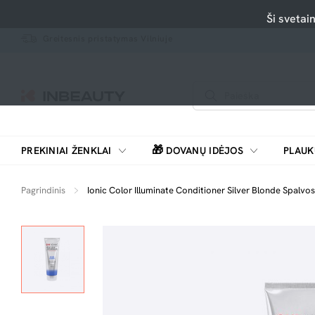
Ši svetai
Greitesnis pristatymas Vilniuje
🎁
PREKINIAI ŽENKLAI
DOVANŲ IDĖJOS
PLAUK
SKUTIMOSI MAŠINĖLĖS, BARZDASKUTĖS
Pagrindinis
Ionic Color Illuminate Conditioner Silver Blonde Spalvo