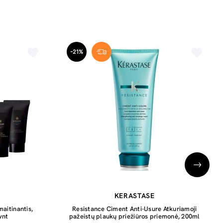
-21%
KERASTASE
aitinantis,
Resistance Ciment Anti-Usure Atkuriamoji
vnt
pažeistų plaukų priežiūros priemonė, 200ml