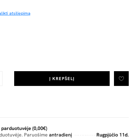
likti atsiliepimą
Į KREPŠELĮ
 parduotuvėje (0,00€)
rduotuvėje. Paruošime
antradienį
Rugpjūčio 11d.