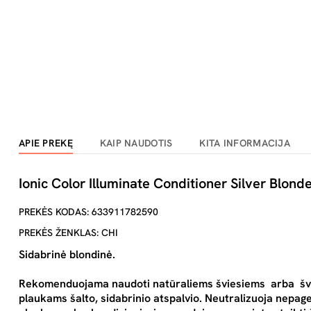
APIE PREKĘ
KAIP NAUDOTIS
KITA INFORMACIJA
Ionic Color Illuminate Conditioner Silver Blon
PREKĖS KODAS: 633911782590
PREKĖS ŽENKLAS: CHI
Sidabrinė blondinė.
Rekomenduojama naudoti natūraliems šviesiems arba švies
plaukams šalto, sidabrinio atspalvio. Neutralizuoja nepag