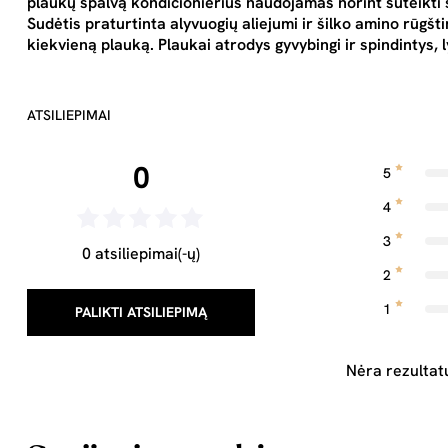
plaukų spalvą kondicionierius naudojamas norint suteikti š
Sudėtis praturtinta alyvuogių aliejumi ir šilko amino rūgšt
kiekvieną plauką. Plaukai atrodys gyvybingi ir spindintys, ly
ATSILIEPIMAI
0
5
4
3
0 atsiliepimai(-ų)
2
1
PALIKTI ATSILIEPIMĄ
Nėra rezultat