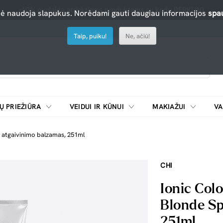
-10% nuolaida atrinktiems produktams su kodu PERKU10
nė naudoja slapukus. Norėdami gauti daugiau informacijos
spau
Taip, puiku!
Ne, ačiū!
Ų PRIEŽIŪRA
VEIDUI IR KŪNUI
MAKIAŽUI
VA
Emulsijos, oksidatoriai ir skiedikliai plaukų dažymui
ŠALDYTUVAI/
s atgaivinimo balzamas, 251ml
CHI
Ionic Colo
Blonde Sp
251ml