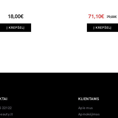
18,00€
71,10€
79,00€
Į KREPŠELĮ
Į KREPŠELĮ
KTAI
KLIENTAMS
5 22122
Apie mus
eauty.lt
Apmokėjimas