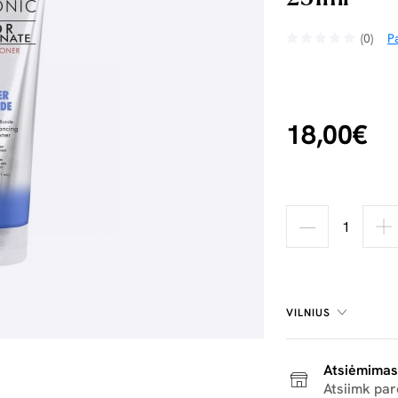
(0)
Pa
18,00€
VILNIUS
Atsiėmimas
Atsiimk pa