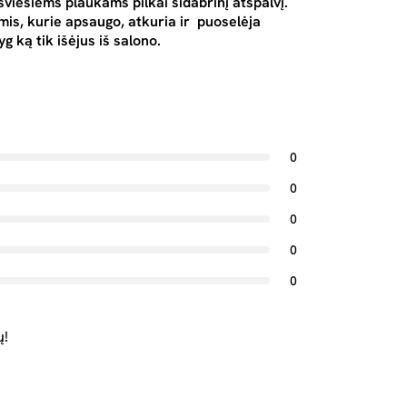
viesiems plaukams pilkai sidabrinį atspalvį.
imis, kurie apsaugo, atkuria ir puoselėja
g ką tik išėjus iš salono.
0
0
0
0
0
ų!