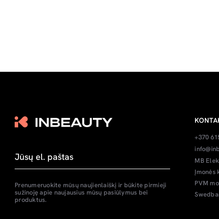
KONTA
+370 61
info@inb
MB Elek
Įmonės 
PVM mok
Prenumeruokite mūsų naujienlaiškį ir būkite pirmieji
sužinoję apie naujausius mūsų pasiūlymus bei
Swedban
produktus.