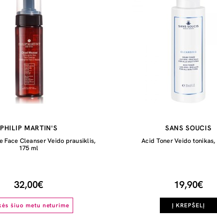
PHILIP MARTIN'S
SANS SOUCIS
 Face Cleanser Veido prausiklis,
Acid Toner Veido tonikas,
175 ml
32,00€
19,90€
kės šiuo metu neturime
Į KREPŠELĮ