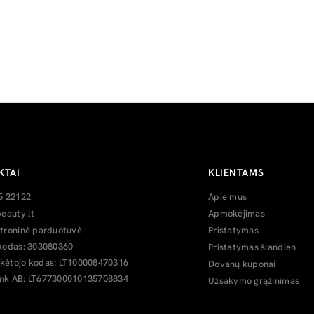
KTAI
KLIENTAMS
5 22122
Apie mus
eauty.lt
Apmokėjimas
troninė parduotuvė
Pristatymas
kodas: 303080360
Pristatymas šiandien
ėtojo kodas: LT100008470316
Dovanų kuponai
k AB: LT677300010135708834
Užsakymo grąžinimas