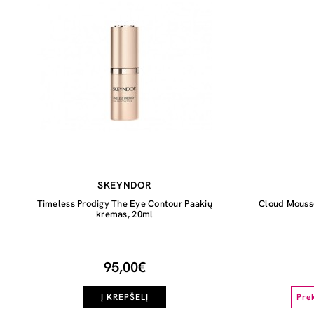
SKEYNDOR
Timeless Prodigy The Eye Contour Paakių
Cloud Mousse
kremas, 20ml
95,00€
Į KREPŠELĮ
Pre