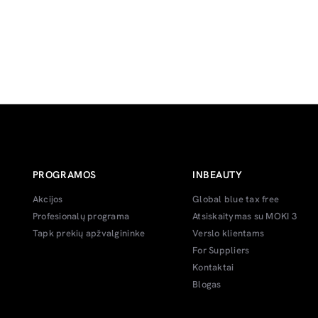
PROGRAMOS
INBEAUTY
Akcijos
Global blue tax free
Profesionalų programa
Atsiskaitymas su MOKI 3
Tapk prekių apžvalgininke
Verslo klientams
For Suppliers
Kontaktai
Blogas