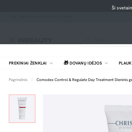
Ši svetai
Greitesnis pristatymas Vilniuje
🎁
PREKINIAI ŽENKLAI
DOVANŲ IDĖJOS
PLAUK
SKUTIMOSI MAŠINĖLĖS, BARZDASKUTĖS
Pagrindinis
Comodex Control & Regulate Day Treatment Dieninis ge