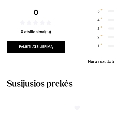
0
5
4
3
0 atsiliepimai(-ų)
2
1
PALIKTI ATSILIEPIMĄ
Nėra rezultat
Susijusios prekės