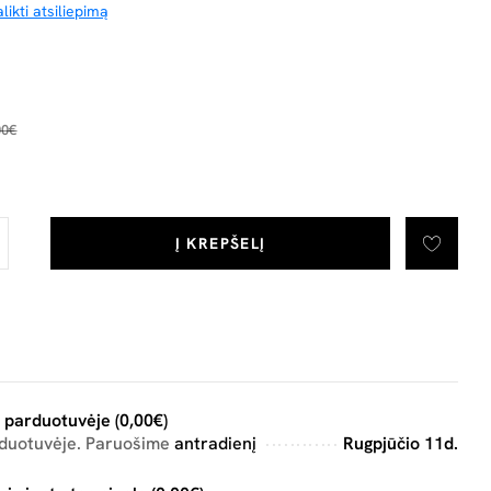
likti atsiliepimą
00€
Į KREPŠELĮ
 parduotuvėje (0,00€)
rduotuvėje. Paruošime
antradienį
Rugpjūčio 11d.