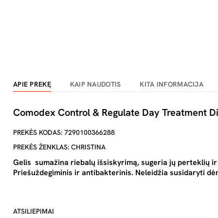
APIE PREKĘ
KAIP NAUDOTIS
KITA INFORMACIJA
Comodex Control & Regulate Day Treatment Die
PREKĖS KODAS: 7290100366288
PREKĖS ŽENKLAS: CHRISTINA
Gelis sumažina riebalų išsiskyrimą, sugeria jų perteklių i
Priešuždegiminis ir antibakterinis. Neleidžia susidaryti d
ATSILIEPIMAI