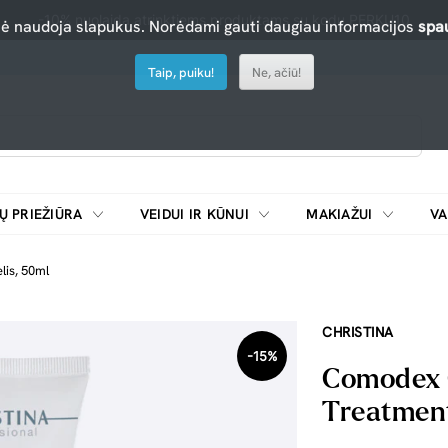
-10% nuolaida atrinktiems produktams su kodu PERKU10
nė naudoja slapukus. Norėdami gauti daugiau informacijos
spau
Taip, puiku!
Ne, ačiū!
Ų PRIEŽIŪRA
VEIDUI IR KŪNUI
MAKIAŽUI
VA
Emulsijos, oksidatoriai ir skiedikliai plaukų dažymui
ŠALDYTUVAI/
lis, 50ml
CHRISTINA
-15%
Comodex C
Treatment