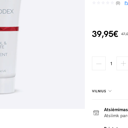
(0)
Pa
39,95€
47,
VILNIUS
Atsiėmimas
Atsiimk pa