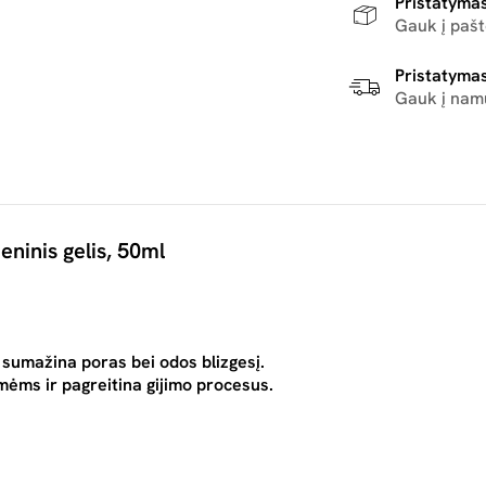
Pristatymas
Gauk į paš
Pristatymas
Gauk į nam
ninis gelis, 50ml
r sumažina poras bei odos blizgesį.
ėmėms ir pagreitina gijimo procesus.