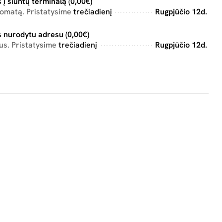
 į siuntų terminalą (0,00€)
tomatą. Pristatysime
trečiadienį
Rugpjūčio 12d.
 nurodytu adresu (0,00€)
us. Pristatysime
trečiadienį
Rugpjūčio 12d.