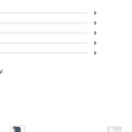
0
0
0
0
0
ų!