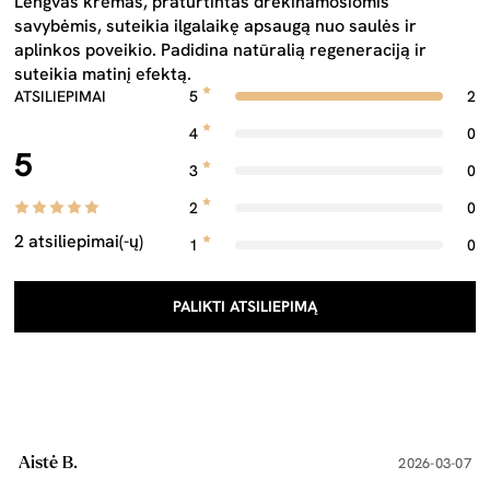
Lengvas kremas, praturtintas drėkinamosiomis
savybėmis, suteikia ilgalaikę apsaugą nuo saulės ir
aplinkos poveikio. Padidina natūralią regeneraciją ir
suteikia matinį efektą.
ATSILIEPIMAI
5
2
4
0
5
3
0
2
0
2 atsiliepimai(-ų)
1
0
PALIKTI ATSILIEPIMĄ
Aistė B.
2026-03-07