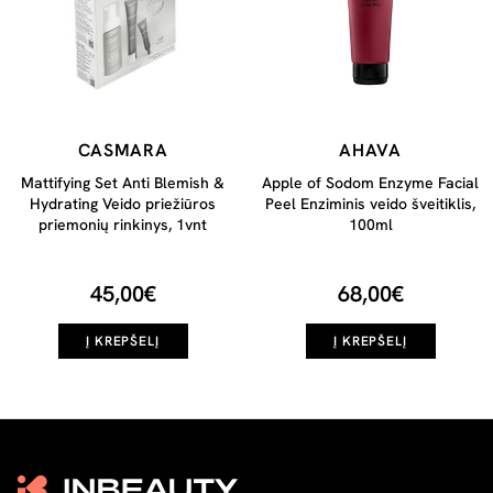
CASMARA
AHAVA
Mattifying Set Anti Blemish &
Apple of Sodom Enzyme Facial
Hydrating Veido priežiūros
Peel Enziminis veido šveitiklis,
priemonių rinkinys, 1vnt
100ml
45,00€
68,00€
Į KREPŠELĮ
Į KREPŠELĮ