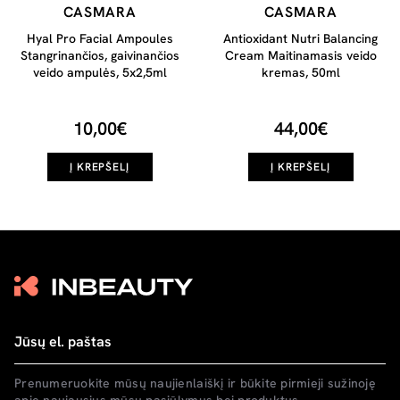
CASMARA
CASMARA
Hyal Pro Facial Ampoules
Antioxidant Nutri Balancing
Stangrinančios, gaivinančios
Cream Maitinamasis veido
veido ampulės, 5x2,5ml
kremas, 50ml
10,00€
44,00€
Į KREPŠELĮ
Į KREPŠELĮ
Prenumeruokite mūsų naujienlaiškį ir būkite pirmieji sužinoję
apie naujausius mūsų pasiūlymus bei produktus.