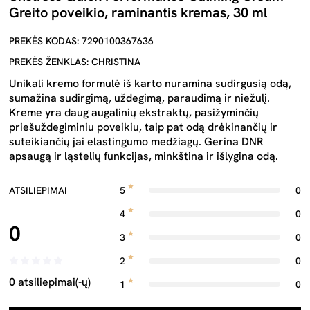
Greito poveikio, raminantis kremas, 30 ml
PREKĖS KODAS: 7290100367636
PREKĖS ŽENKLAS: CHRISTINA
Unikali kremo formulė iš karto nuramina sudirgusią odą,
sumažina sudirgimą, uždegimą, paraudimą ir niežulį.
Kreme yra daug augalinių ekstraktų, pasižyminčių
priešuždegiminiu poveikiu, taip pat odą drėkinančių ir
suteikiančių jai elastingumo medžiagų. Gerina DNR
apsaugą ir ląstelių funkcijas, minkština ir išlygina odą.
ATSILIEPIMAI
5
0
4
0
0
3
0
2
0
0 atsiliepimai(-ų)
1
0