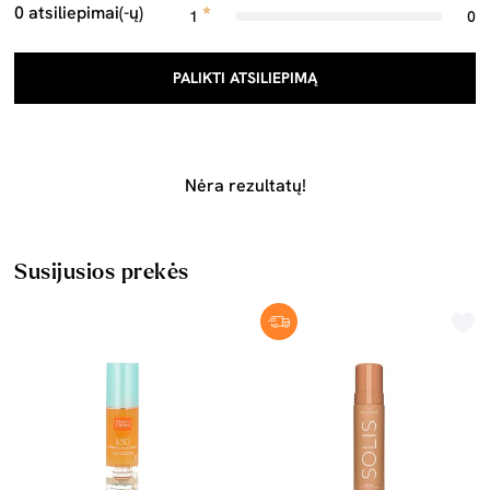
0 atsiliepimai(-ų)
1
0
PALIKTI ATSILIEPIMĄ
Nėra rezultatų!
Susijusios prekės