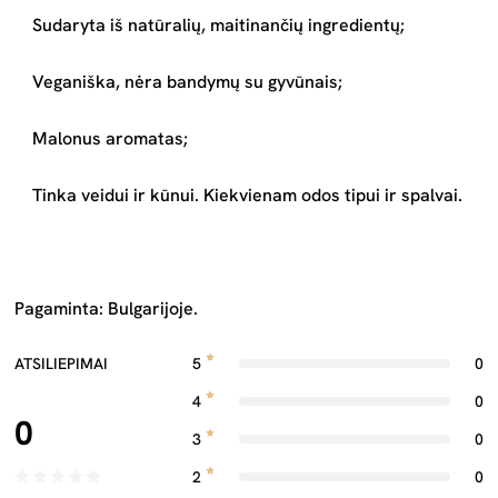
Sudaryta iš natūralių, maitinančių ingredientų;
Veganiška, nėra bandymų su gyvūnais;
Malonus aromatas;
Tinka veidui ir kūnui. Kiekvienam odos tipui ir spalvai.
Pagaminta: Bulgarijoje.
ATSILIEPIMAI
5
0
4
0
0
3
0
2
0