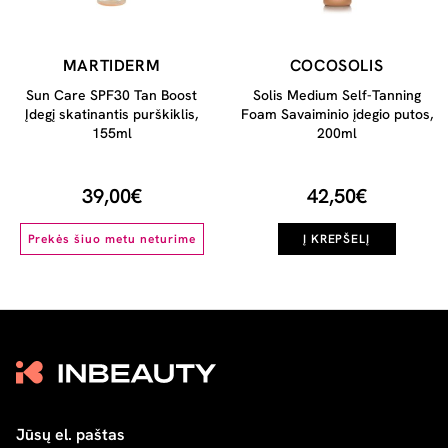
MARTIDERM
COCOSOLIS
Sun Care SPF30 Tan Boost
Solis Medium Self-Tanning
Įdegį skatinantis purškiklis,
Foam Savaiminio įdegio putos,
155ml
200ml
39,00€
42,50€
Prekės šiuo metu neturime
Į KREPŠELĮ