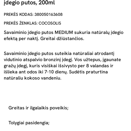
įdegio putos, 200ml
PREKĖS KODAS: 380050163608
PREKĖS ŽENKLAS: COCOSOLIS
Savaiminio įdegio putos MEDIUM sukuria natūralų įdegio
efektą per naktį. Greitai džiūstančios.
Savaiminio įdegio putos suteikia natūraliai atrodantį
vidutinio atspalvio bronzinį įdegį. Vos užtepus, įgaunate
gražų įdegį, kuris visiškai išsivysto per 8 valandas ir
išlieka ant odos iki 7-10 dienų. Sudėtis praturtina
natūraliu kokoso vandeniu.
Greitas ir ilgalaikis poveikis;
Tolygiai pasidengia;