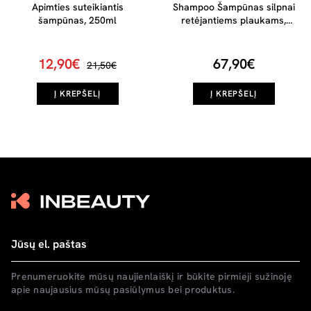
Apimties suteikiantis
Shampoo Šampūnas silpnai
šampūnas, 250ml
retėjantiems plaukams,
1000ml
12,90€
67,90€
21,50€
Į KREPŠELĮ
Į KREPŠELĮ
Prenumeruokite mūsų naujienlaiškį ir būkite pirmieji sužinoję
apie naujausius mūsų pasiūlymus bei produktus.