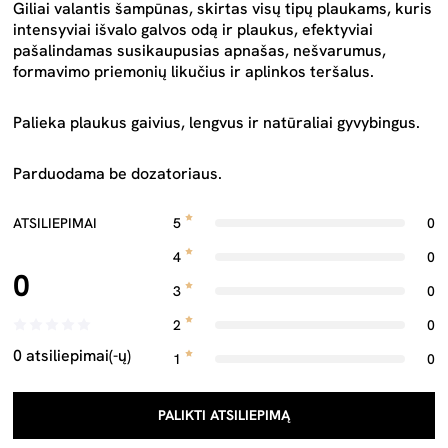
Giliai valantis šampūnas, skirtas visų tipų plaukams, kuris
intensyviai išvalo galvos odą ir plaukus, efektyviai
pašalindamas susikaupusias apnašas, nešvarumus,
formavimo priemonių likučius ir aplinkos teršalus.
Palieka plaukus gaivius, lengvus ir natūraliai gyvybingus.
Parduodama be dozatoriaus.
ATSILIEPIMAI
5
0
4
0
0
3
0
2
0
0 atsiliepimai(-ų)
1
0
PALIKTI ATSILIEPIMĄ