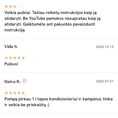
Veikia puikiai. Tačiau reiketų instrukcijos kaip ją
atidaryti. Be YouTube pamokos nesupratau kaip ją
atidaryti. Galėtumėte ant pakuotės pavaizduoti
instrukciją
Vida S.
2024-12-15
Puikus!
2023-07-31
Daiva R.
Pompą pirkau 1 l tapos kondicionieriui ir šampūnui, tinka
ir veikia be priekaištų :)