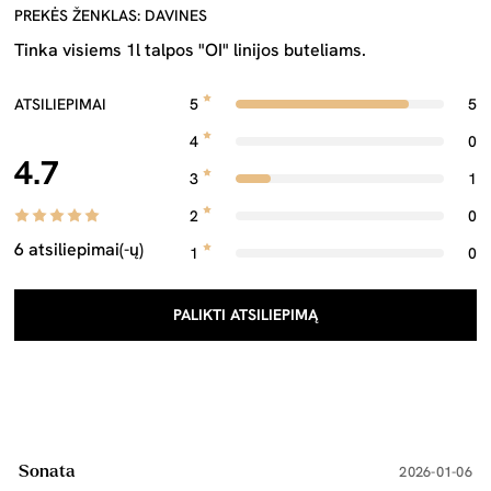
PREKĖS ŽENKLAS: DAVINES
Tinka visiems 1l talpos "OI" linijos buteliams.
ATSILIEPIMAI
5
5
4
0
4.7
3
1
2
0
6 atsiliepimai(-ų)
1
0
PALIKTI ATSILIEPIMĄ
Sonata
2026-01-06