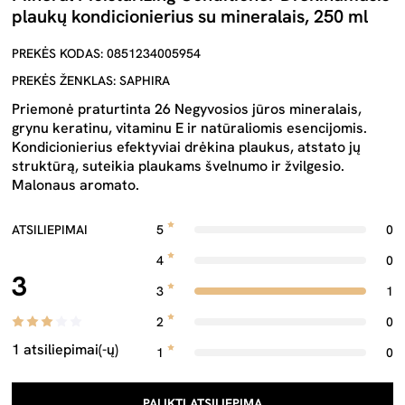
plaukų kondicionierius su mineralais, 250 ml
PREKĖS KODAS: 0851234005954
PREKĖS ŽENKLAS: SAPHIRA
Priemonė praturtinta 26 Negyvosios jūros mineralais,
grynu keratinu, vitaminu E ir natūraliomis esencijomis.
Kondicionierius efektyviai drėkina plaukus, atstato jų
struktūrą, suteikia plaukams švelnumo ir žvilgesio.
Malonaus aromato.
ATSILIEPIMAI
5
0
4
0
3
3
1
2
0
1 atsiliepimai(-ų)
1
0
PALIKTI ATSILIEPIMĄ