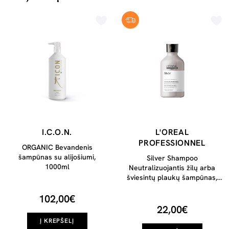
I.C.O.N.
L'OREAL
PROFESSIONNEL
ORGANIC Bevandenis
šampūnas su alijošiumi,
Silver Shampoo
1000ml
Neutralizuojantis žilų arba
šviesintų plaukų šampūnas,
300ml
102,00€
22,00€
Į KREPŠELĮ