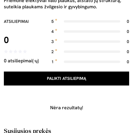
Priemonė efektyviai valo plaukus, atstato jų struktūrą,
suteikia plaukams žvilgesio ir gyvybingumo.
ATSILIEPIMAI
5
0
4
0
0
3
0
2
0
0 atsiliepimai(-ų)
1
0
PALIKTI ATSILIEPIMĄ
Nėra rezultatų!
Susijusios prekės