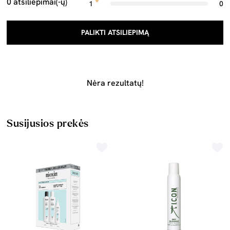
0 atsiliepimai(-ų)
1
0
PALIKTI ATSILIEPIMĄ
Nėra rezultatų!
Susijusios prekės