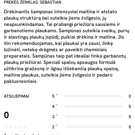
PREKĖS ŽENKLAS: SEBASTIAN
Drėkinantis šampūnas intensyviai maitina ir atstato
plaukų struktūrą bei suteikia jiems žvilgesio, jų
neapsunkindamas. Tai prabangi priežiūra sausiems ir
garbanotiems plaukams. Šampūnas suteikia sveikų, purių
ir elastingų plaukų įspūdį, puikiai drėkina ir maitina. Jis
itin rekomenduojamas, kai plaukai yra sausi, linkę
lūžinėti, netekę drėgmės ar paveikti cheminiais
preparatais. Šampūnas taip pat idealiai tinka garbanotų
plaukų priežiūrai. Speciali spalvų apsaugos formulė
užtikrina gražesnę ir ilgiau išliekančią plaukų spalvą,
maitina plaukus, suteikia jiems žvilgesio ir padaro
paklusnesniais.
ATSILIEPIMAI
5
0
4
0
0
3
0
2
0