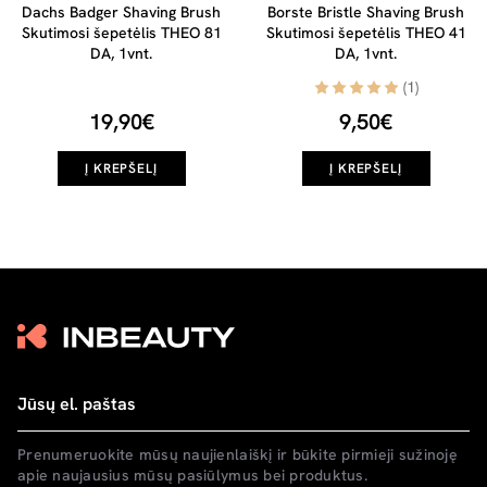
Dachs Badger Shaving Brush
Borste Bristle Shaving Brush
Skutimosi šepetėlis THEO 81
Skutimosi šepetėlis THEO 41
DA, 1vnt.
DA, 1vnt.
(1)
19,90€
9,50€
Į KREPŠELĮ
Į KREPŠELĮ
Prenumeruokite mūsų naujienlaiškį ir būkite pirmieji sužinoję
apie naujausius mūsų pasiūlymus bei produktus.