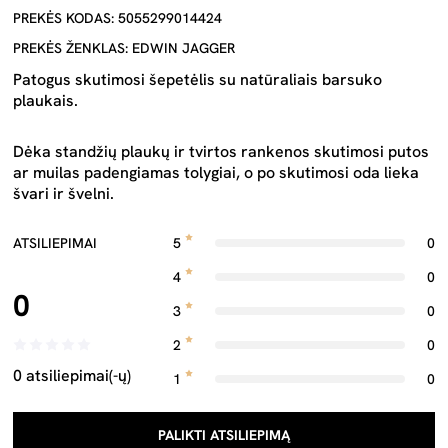
PREKĖS KODAS: 5055299014424
PREKĖS ŽENKLAS: EDWIN JAGGER
Patogus skutimosi šepetėlis su natūraliais barsuko
plaukais.
Dėka standžių plaukų ir tvirtos rankenos skutimosi putos
ar muilas padengiamas tolygiai, o po skutimosi oda lieka
švari ir švelni.
ATSILIEPIMAI
5
0
4
0
0
3
0
2
0
0 atsiliepimai(-ų)
1
0
PALIKTI ATSILIEPIMĄ