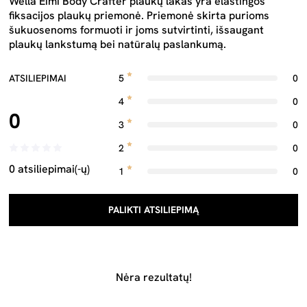
Wella Eimi Body Crafter plaukų lakas yra elastingos
fiksacijos plaukų priemonė. Priemonė skirta purioms
šukuosenoms formuoti ir joms sutvirtinti, išsaugant
plaukų lankstumą bei natūralų paslankumą.
ATSILIEPIMAI
5
0
4
0
0
3
0
2
0
0 atsiliepimai(-ų)
1
0
PALIKTI ATSILIEPIMĄ
Nėra rezultatų!